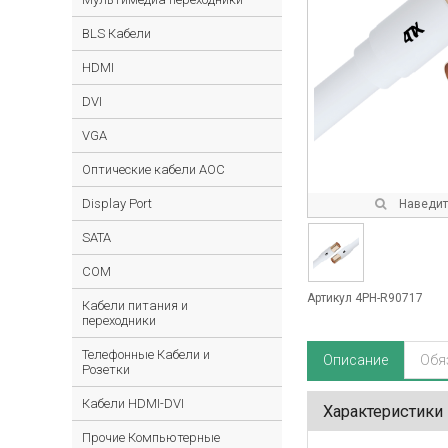
BLS Кабели
HDMI
DVI
VGA
Оптические кабели AOC
Display Port
Наведите
SATA
COM
Артикул 4PH-R90717
Кабели питания и
переходники
Телефонные Кабели и
Описание
Обя
Розетки
Кабели HDMI-DVI
Характеристики
Прочие Компьютерные