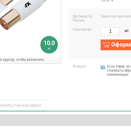
СПб: 4
Доставка по
Транспортная ком
России:
Количество:
шт
10.0
Оформи
м
 курсор, чтобы увеличить
Возврат:
Если товар не 
стоимость обра
компенсации.
зательства и возврат