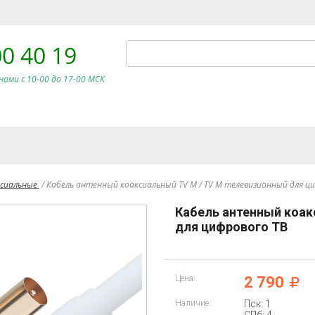
00 40 19
нами c 10-00 до 17-00 МСК
ксиальные
/
Кабель антенный коаксиальный TV M / TV M телевизионный для ц
Кабель антенный коак
для цифрового ТВ
Цена:
2 790
Наличие:
Пск: 1