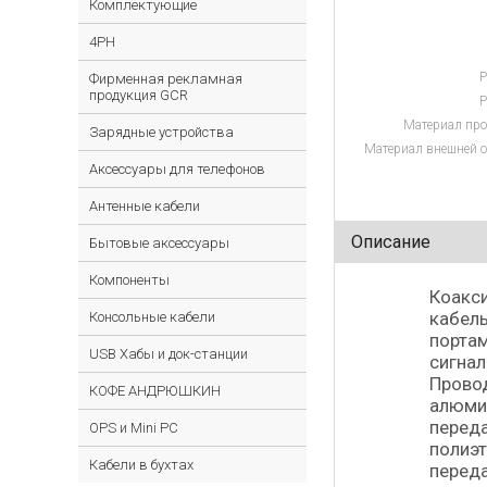
Комплектующие
4PH
Р
Фирменная рекламная
продукция GCR
Р
Материал про
Зарядные устройства
Материал внешней о
Аксессуары для телефонов
Антенные кабели
Описание
Бытовые аксессуары
Компоненты
Коакс
кабель
Консольные кабели
портам
USB Хабы и док-станции
сигнал
Провод
КОФЕ АНДРЮШКИН
алюмин
переда
OPS и Mini PC
полиэт
Кабели в бухтах
переда