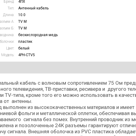
Бренд:
4ПХ
Тип:
Антенный кабель
Длина:
10.0
азъем А:
TV M
азъем Б:
TV M
водника:
бескислородная медь
болочки:
пластик
Цвет:
белый
Модель:
4PH-CTV5
иальный кабель с волновым сопротивлением 75 Ом пред
ного телевидения, ТВ-приставки, ресивера и другого те
и TV-типа, кроме того его можно использовать в качест
а от антенны.
 выполнен из высококачественных материалов и имеет 
иевой фольги и металлической оплетки, обеспечивая в
ваемого сигнала без помех. Внутренний проводник из м
илена и позолоченные 24K разъемы гарантируют отлич
чу сигнала. Внешняя оболочка из PVC пластика облада