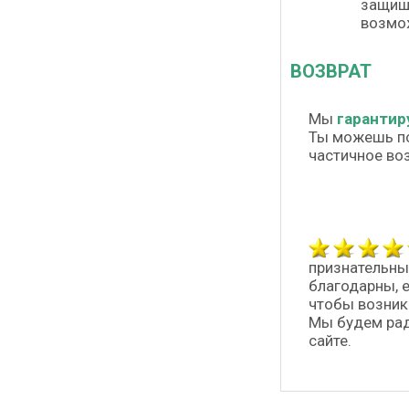
защища
возмож
ВОЗВРАТ
Мы
гарантир
Ты можешь п
частичное во
признательны
благодарны, 
чтобы возник
Мы будем рад
сайте.