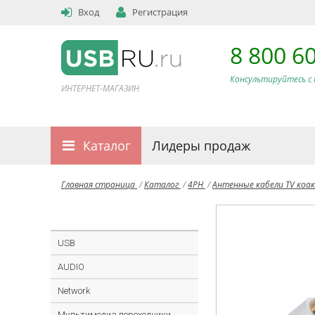
Вход
Регистрация
8 800 6
Консультируйтесь с 
ИНТЕРНЕТ-МАГАЗИН
Каталог
Лидеры продаж
Главная страница
/
Каталог
/
4PH
/
Антенные кабели TV коа
USB
AUDIO
Network
Мультимедиа переходники