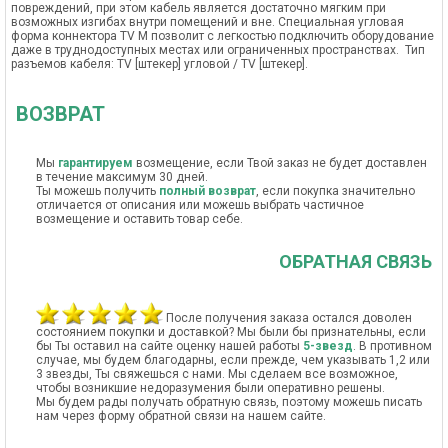
повреждений, при этом кабель является достаточно мягким при
возможных изгибах внутри помещений и вне. Специальная угловая
форма коннектора TV M позволит с легкостью подключить оборудование
даже в труднодоступных местах или ограниченных пространствах. Тип
разъемов кабеля: TV [штекер] угловой / TV [штекер].
ВОЗВРАТ
Мы
гарантируем
возмещение, если Твой заказ не будет доставлен
в течение максимум 30 дней.
Ты можешь получить
полный возврат
, если покупка значительно
отличается от описания или можешь выбрать частичное
возмещение и оставить товар себе.
ОБРАТНАЯ СВЯЗЬ
После получения заказа остался доволен
состоянием покупки и доставкой? Мы были бы признательны, если
бы Ты оставил на сайте оценку нашей работы
5-звезд
. В противном
случае, мы будем благодарны, если прежде, чем указывать 1,2 или
3 звезды, Ты свяжешься с нами. Мы сделаем все возможное,
чтобы возникшие недоразумения были оперативно решены.
Мы будем рады получать обратную связь, поэтому можешь писать
нам через форму обратной связи на нашем сайте.