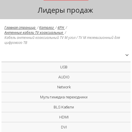
Лидеры продаж
Главная страница
/
Каталог
/
4PH
/
Антенные кабели TV коаксиальные
/
Кабель антенный коаксиальный TV M угол / TV M телевизионный для
цифрового ТВ
USB
AUDIO
Network
Мультимедиа переходники
BLS Кабели
HDMI
DVI