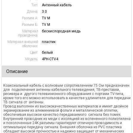
Тип:
Антенный кабель
Длина:
3.0
Разъем А:
TV M
Разъем Б:
TV M
Материал
бескислородная медь
проводника:
Материал внешней
пластик
оболочки:
Цвет:
белый
Модель:
4PH-CTV4
Описание
Коаксиальный кабель с волновым сопротивлением 75 Ом предназначен
для подключения антенны кабельного телевидения, ТВ-приставки,
ресивера и другого телевизионного оборудования с портами TV-типа,
кроме того его можно использовать в качестве удлинителя для передачи
ТВ сигнала от антенны.
Провод выполнен из высококачественных материалов и имеет двойное
экранирование из алюминиевой фольги и металлической оплетки,
обеспечивая высокое качество передаваемого сигнала без помех.
Внутренний проводник из меди с изоляцией из вспененного полиэтилена
и позолоченные 24K разъемы гарантируют отличную проводимость и
оптимальную передачу сигнала. Внешняя оболочка из PVC пластика
обладает высокой прочностью и надежно защищает от механических