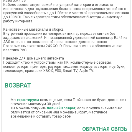
Категория 5е
Кабель соответствует самой популярной категории и его можно
использовать для подключения большинства современных устройств с
пропускной способностью до 1 Гбит/c и частотой пропускаемого сигнала
до 100МГц. Такие характеристики обеспечивают быструю и надежную
работу интернета.
Качественные материалы и сборка
Внутренний проводник из четырех витых пар передает сигнал без
задержек и искажений. Инновационный укрепленный коннектор RJ45 из
ABS отличаются повышенной прочностью и долговечностью.
Позолоченные контакты 24K GOLD. Прочная внешняя оболочка из эко-
пластика PVС.
Идеален для домашнего интернета
Подходит к таким устройствам, как ПК, компьютерные серверы,
концентраторы, принтеры, роутеры, модемы, маршрутизаторы, ноутбуки,
телевизоры, приставки XBOX, PS3, Smart TV, Apple TV.
ВОЗВРАТ
Мы
гарантируем
возмещение, если Твой заказ не будет доставлен
в течение максимум 30 дней.
Ты можешь получить
полный возврат
, если покупка значительно
отличается от описания или можешь выбрать частичное
возмещение и оставить товар себе.
ОБРАТНАЯ СВЯЗЬ