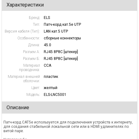
Характеристики
Бренд:
ELS
Тип:
Патч-корд кат.5e UTP
Версия кабеля (Тип):
LAN кат.5 UTP
Особенности:
сборные коннекторы
Длина:
45.0
Разъем А:
RJ45 8P8C [штекер]
Разъем Б:
RJ45 8P8C [штекер]
Материал
CCA
проводника:
Материал внешней
пластик
оболочки:
Цвет:
желтый
Модель:
ELS-LNC5001
Описание
Патч-корд CAT5e используется для подключения устройств к интернету,
для создания стабильной локальной сети или в HDMI удлинителях по
витой паре.