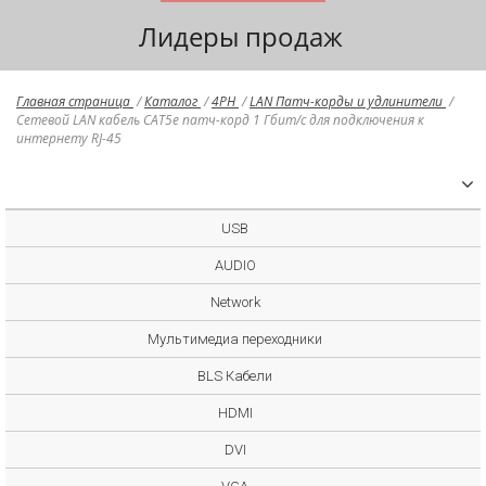
Лидеры продаж
Главная страница
/
Каталог
/
4PH
/
LAN Патч-корды и удлинители
/
Сетевой LAN кабель CAT5e патч-корд 1 Гбит/с для подключения к
интернету RJ-45
USB
AUDIO
Network
Мультимедиа переходники
BLS Кабели
HDMI
DVI