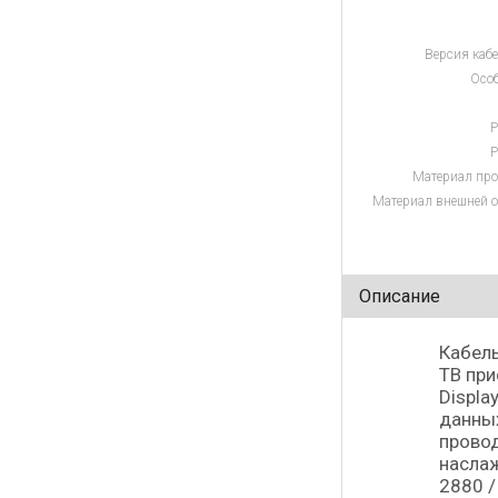
Версия кабе
Особ
Р
Р
Материал про
Материал внешней о
Описание
Кабель
ТВ при
Displa
данных
провод
наслаж
2880 /