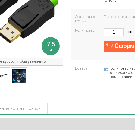
СПб: 0
Доставка по
Транспортная ком
России:
Количество:
шт
7.5
Оформи
м
 курсор, чтобы увеличить
Возврат:
Если товар не 
стоимость обра
компенсации.
зательства и возврат