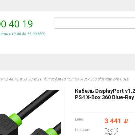
00 40 19
нами c 10-00 до 17-00 МСК
t v1.2 4K 75Hz 5К 30Hz 21 Гбит/с для ТВ PS3 PS4 X-Box 360 Blue-Ray 24K GOLD
Кабель DisplayPort v1.
PS4 X-Box 360 Blue-Ra
Цена:
3 441
Наличие:
Пск: 13