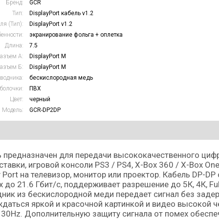
Бренд:
GCR
Тип:
DisplayPort кабель v1.2
ля (Тип):
DisplayPort v1.2
енности:
экранирование фольга + оплетка
Длина:
7.5
азъем А:
DisplayPort M
азъем Б:
DisplayPort M
водника:
бескислородная медь
болочки:
ПВХ
Цвет:
черный
Модель:
GCR-DP2DP
 предназначен для передачи высококачественного цифр
ставки, игровой консоли PS3 / PS4, X-Box 360 / X-Box On
y Port на телевизор, монитор или проектор. Кабель DP-D
 до 21.6 Гбит/c, поддерживает разрешение до 5К, 4К, Full
ник из бескислородной меди передает сигнал без задер
даться яркой и красочной картинкой и видео высокой ч
 30Hz. Дополнительную защиту сигнала от помех обесп