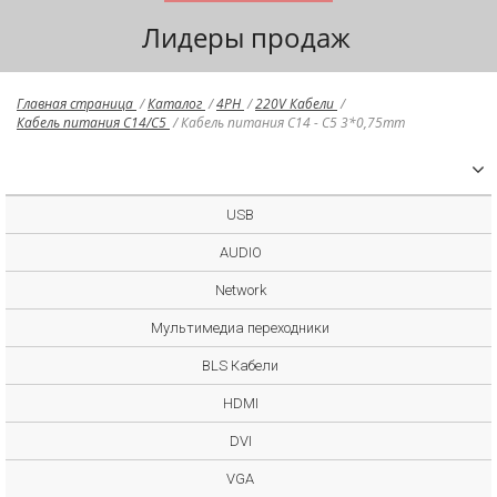
Лидеры продаж
Главная страница
/
Каталог
/
4PH
/
220V Кабели
/
Кабель питания С14/С5
/
Кабель питания С14 - С5 3*0,75mm
USB
AUDIO
Network
Мультимедиа переходники
BLS Кабели
HDMI
DVI
VGA