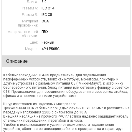
Длина:
3.0
Разъем А:
IEC C14
Разъем Б:
IEC C5
Материал
CCA
проводника:
Материал внешней
ПВХ
оболочки:
Цвет:
черный
Модель:
4PH-P505C
Описание
Кабель-переходник C14-C5 предназначен для подключения
периферийных устройств, таких как ноутбуки, мониторы, принтеры и
другие устройства с разъемом питания C5 ("Микки-Маус"), к источнику
бесперебойного питания, блоку питания или сетевому фильтру с розеткой
C13. Предназначен для соединения оборудования в серверных стойках,
офисах и с промышленными устройствами.
Шнур изготовлен из надежных материалов:
Трехжильный CCA кабель с площадью сечения 3x0.75 мм² и рассчитан на
передачу напряжения 220В с силой тока до 10 А.
Внешняя изоляция из прочного PVC пластика надежно защищает кабель
от внешних повреждений, перегибов и износа.
Удобен в использовании и удлиняет возможности подключения
устройств, облегчая организацию рабочего пространства и гарантируя