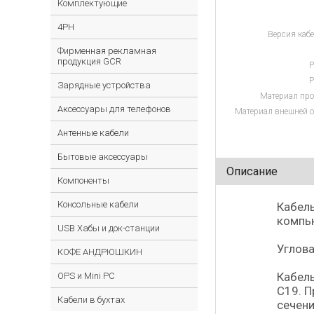
Комплектующие
4PH
Версия кабе
Фирменная рекламная
продукция GCR
Р
Р
Зарядные устройства
Материал про
Аксессуары для телефонов
Материал внешней о
Антенные кабели
Бытовые аксессуары
Описание
Компоненты
Консольные кабели
Кабель
компью
USB Хабы и док-станции
Углова
КОФЕ АНДРЮШКИН
Кабель
OPS и Mini PC
C19. П
Кабели в бухтах
сечени