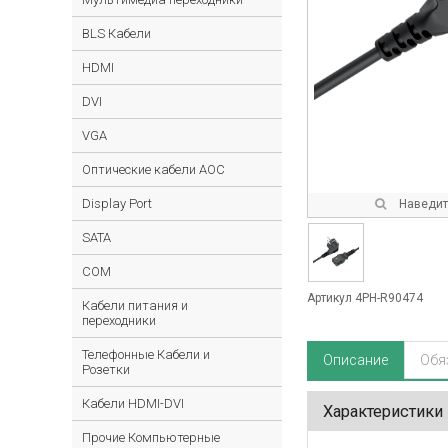
BLS Кабели
HDMI
DVI
VGA
Оптические кабели AOC
Display Port
Наведите
SATA
COM
Артикул 4PH-R90474
Кабели питания и
переходники
Телефонные Кабели и
Описание
Обя
Розетки
Кабели HDMI-DVI
Характеристики
Прочие Компьютерные