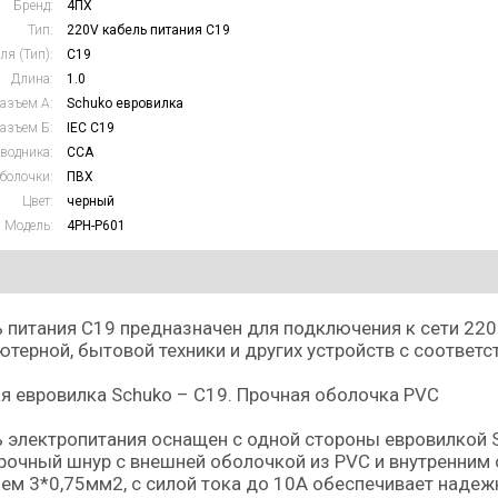
Бренд:
4ПХ
Тип:
220V кабель питания C19
ля (Тип):
C19
Длина:
1.0
азъем А:
Schuko евровилка
азъем Б:
IEC C19
водника:
CCA
болочки:
ПВХ
Цвет:
черный
Модель:
4PH-P601
 питания С19 предназначен для подключения к сети 220
терной, бытовой техники и других устройств с соотве
я евровилка Schuko – С19. Прочная оболочка PVC
 электропитания оснащен с одной стороны евровилкой Sc
рочный шнур с внешней оболочкой из PVC и внутренни
ем 3*0,75мм2, с силой тока до 10А обеспечивает наде