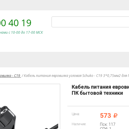
00 40 19
нами c 10-00 до 17-00 МСК
овилка - C19
/
Кабель питания евровилка угловая Schuko - С19 3*0,75мм2 дл
Кабель питания еврови
ПК бытовой техники
Цена:
573
Наличие:
Пск: 117