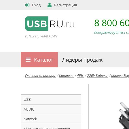
Вход
Регистрация
8 800 6
Консультируйтесь с 
ИНТЕРНЕТ-МАГАЗИН
Каталог
Лидеры продаж
Главная страница
/
Каталог
/
4PH
/
220V Кабели
/
Кабели Евр
USB
AUDIO
Network
Мультимедиа переходники