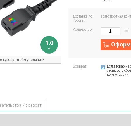
СПб: 1
Доставка по
Транспортная ком
России:
Количество:
шт
1.0
Оформи
м
 курсор, чтобы увеличить
Возврат:
Если товар не 
стоимость обра
компенсации.
зательства и возврат