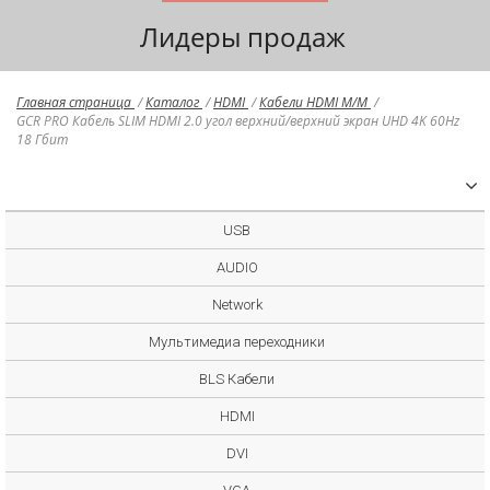
Лидеры продаж
Главная страница
/
Каталог
/
HDMI
/
Кабели HDMI M/M
/
GCR PRO Кабель SLIM HDMI 2.0 угол верхний/верхний экран UHD 4K 60Hz
18 Гбит
USB
AUDIO
Network
Мультимедиа переходники
BLS Кабели
HDMI
DVI