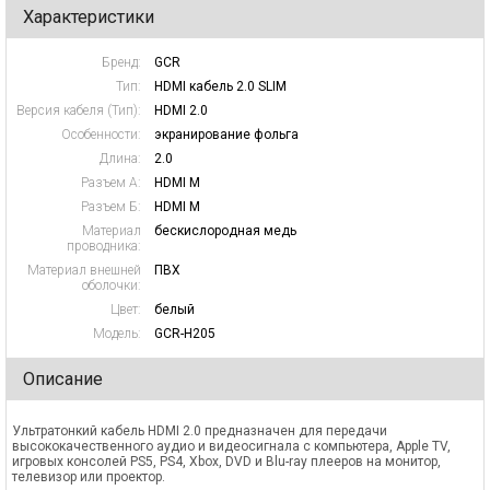
Характеристики
Бренд:
GCR
Тип:
HDMI кабель 2.0 SLIM
Версия кабеля (Тип):
HDMI 2.0
Особенности:
экранирование фольга
Длина:
2.0
Разъем А:
HDMI M
Разъем Б:
HDMI M
Материал
бескислородная медь
проводника:
Материал внешней
ПВХ
оболочки:
Цвет:
белый
Модель:
GCR-H205
Описание
Ультратонкий кабель HDMI 2.0 предназначен для передачи
высококачественного аудио и видеосигнала с компьютера, Apple TV,
игровых консолей PS5, PS4, Xbox, DVD и Blu-ray плееров на монитор,
телевизор или проектор.