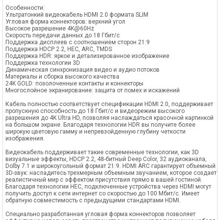
Особенности:
Ультратонкий видеокабель HDMI 2.0 формата SLIM
Угловая форма коннекторов: верхний угол
Высокое разрешение 4K@60Hz
Скорость передачи данных до 18 Гбит/c
Поддержка дисплеев с соотношением сторон 21:9
Поддержка HDCP 2.2, HEC, ARC, TMDS
Поддержка HDR: яркое и детализированное изображение
Поддержка технологии 3D
Динамическая синхронизация видео и аудио потоков
Материалы и сборка высокого качества
24K GOLD: позолоченные контакты и коннекторы
Многослойное экранирование: защита от помех и искажений
Кабель полностью соответствует спецификации HDMI 2.0, поддерживает
пропускную способность до 18 Гбит/с и видеорежим высокого
разрешения до 4K Ultra HD, позволяя наслаждаться красочной картинкой
на большом экране. Благодаря технологии HDR вы получите более
широкую цветовую гамму и непревзойденную глубину четкости
изображения.
Видеокабель поддерживает такие современные технологии, как 3D
визуальные эффекты, HDCP 2.2, 48-битный Deep Color, 32 аудиоканала,
Dolby 7.1 и широкоугольный формат 21:9. HDMI ARC гарантирует объемный
3D-звук: насладитесь трехмерным объемным звучанием, которое создает
реалистичный мир с эффектом присутствия прямо в вашей гостиной.
Благодаря технологии HEC, подключенные устройства через HDMI могут
получить доступ к сети интернет со скоростью до 100 Мбит/с. Имеет
обратную совместимость с предыдущими стандартами HDMI.
Специально разработанная угловая форма коннекторов позволяет