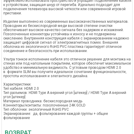
эффективно использовать пространство и упрощает подключение кабеля
к устройствам, защищая шнур от перегиба. Идеально подходит для
подключения телевизора высокой четкости или современной игровой
приставки.
Изделие выполнено из современных высококачественных материалов.
Проводник из бескислородной меди высокой степени очистки
обеспечивает высокое качество сигнала без задержек и искажений.
Позолоченные коннекторы устойчивы к износу и не подвержены
окислению. Внутренняя конструкция кабеля с экранированием надежно
защищает цифровой сигнал от электромагнитных помех. Внешняя
оболочка из экологичного RoHS PVC пластика гарантирует отличное
соединение и безопасность при использовании.
Ультра тонкое исполнение кабеля это отличное решение для монтажа на
стенах или под напольным покрытием, которое обеспечит максимальное
удобство и минимальную видимость. С угловым проводом HDMI 2.0
в формате SLIM вы получите идеальное сочетание функциональности,
простоты использования и элегантного дизайна.
Характеристики:
Тип кабеля: HDMI 2.0
Тип разъемов: HDMI Type A верхний угол [штекер] / HDMI Type A верхний
угол [штекер]
Материал проводника: бескислородная медь
Коннекторы/контакты: позолоченные 24K GOLD
Тип оболочки: экологичный RoHS PVC
Экранирование: да, фольгирование каждой группы + общее
фольгирование
ВОЗВРАТ