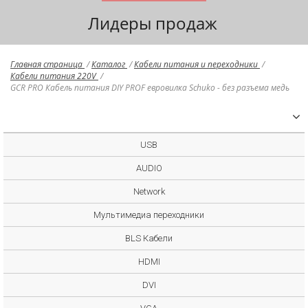
Лидеры продаж
Главная страница
/
Каталог
/
Кабели питания и переходники
/
Кабели питания 220V
/
GCR PRO Кабель питания DIY PROF евровилка Schuko - без разъема медь
USB
AUDIO
Network
Мультимедиа переходники
BLS Кабели
HDMI
DVI