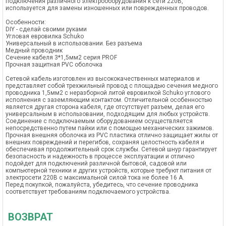
подключения различного электрооборудования к сети 220В,
используется для замены изношенных или поврежденных проводов.
Особенности:
DIY - сделай своими руками
Угловая евровилка Schuko
Универсальный в использовании. Без разъема
Медный проводник
Сечение кабеля 3*1,5мм2 серия PROF
Прочная защитная PVC оболочка
Сетевой кабель изготовлен из высококачественных материалов и
представляет собой трехжильный провод с площадью сечения медного
проводника 1,5мм2 с неразборной литой евровилкой Schuko углового
исполнения с заземляющим контактом. Отличительной особенностью
является другая сторона кабеля, где отсутствует разъем, делая его
универсальным в использовании, подходящим для любых устройств.
Соединение с подключаемым оборудованием осуществляется
непосредственно путем пайки или с помощью механических зажимов.
Прочная внешняя оболочка из PVC пластика отлично защищает жилы от
внешних повреждений и перегибов, сохраняя целостность кабеля и
обеспечивая продолжительный срок службы. Сетевой шнур гарантирует
безопасность и надежность в процессе эксплуатации и отлично
подойдет для подключений различной бытовой, садовой или
компьютерной техники и других устройств, которые требуют питания от
электросети 220В с максимальной силой тока не более 16 A.
Перед покупкой, пожалуйста, убедитесь, что сечение проводника
соответствует требованиям подключаемого устройства.
ВОЗВРАТ