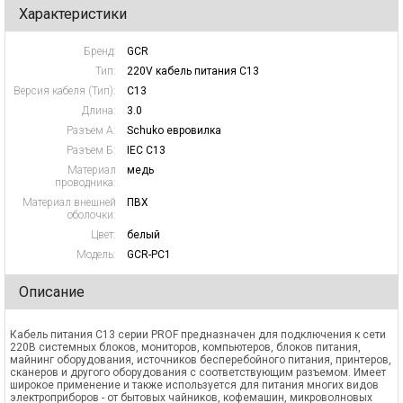
Характеристики
Бренд:
GCR
Тип:
220V кабель питания C13
Версия кабеля (Тип):
C13
Длина:
3.0
Разъем А:
Schuko евровилка
Разъем Б:
IEC C13
Материал
медь
проводника:
Материал внешней
ПВХ
оболочки:
Цвет:
белый
Модель:
GCR-PC1
Описание
Кабель питания С13 серии PROF предназначен для подключения к сети
220В системных блоков, мониторов, компьютеров, блоков питания,
майнинг оборудования, источников бесперебойного питания, принтеров,
сканеров и другого оборудования с соответствующим разъемом. Имеет
широкое применение и также используется для питания многих видов
электроприборов - от бытовых чайников, кофемашин, микроволновых