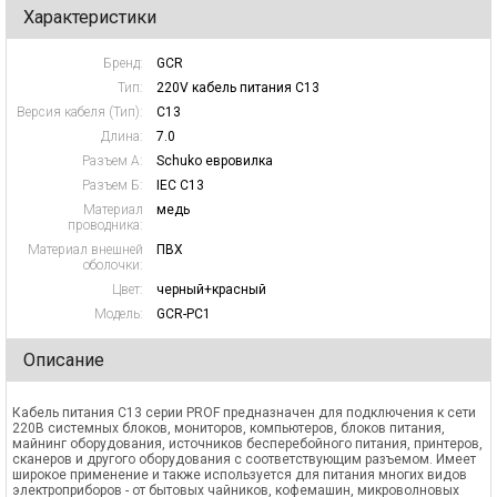
Характеристики
Бренд:
GCR
Тип:
220V кабель питания C13
Версия кабеля (Тип):
C13
Длина:
7.0
Разъем А:
Schuko евровилка
Разъем Б:
IEC C13
Материал
медь
проводника:
Материал внешней
ПВХ
оболочки:
Цвет:
черный+красный
Модель:
GCR-PC1
Описание
Кабель питания С13 серии PROF предназначен для подключения к сети
220В системных блоков, мониторов, компьютеров, блоков питания,
майнинг оборудования, источников бесперебойного питания, принтеров,
сканеров и другого оборудования с соответствующим разъемом. Имеет
широкое применение и также используется для питания многих видов
электроприборов - от бытовых чайников, кофемашин, микроволновых