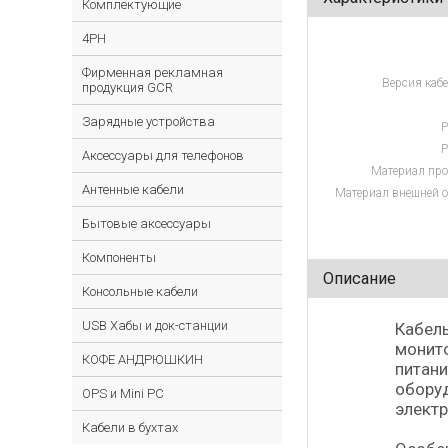
Комплектующие
4PH
Фирменная рекламная
Версия кабе
продукция GCR
Зарядные устройства
Р
Р
Аксессуары для телефонов
Материал про
Антенные кабели
Материал внешней о
Бытовые аксессуары
Компоненты
Описание
Консольные кабели
USB Хабы и док-станции
Кабель
монито
КОФЕ АНДРЮШКИН
питани
оборуд
OPS и Mini PC
электр
Кабели в бухтах