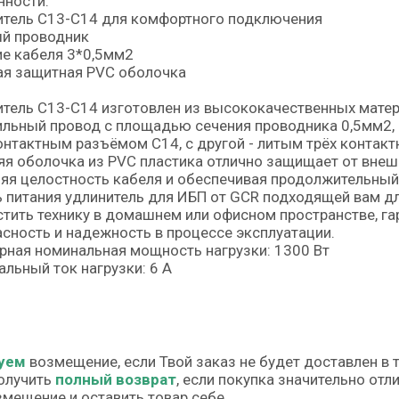
нности:
итель C13-С14 для комфортного подключения
й проводник
е кабеля 3*0,5мм2
ая защитная PVC оболочка
тель C13-С14 изготовлен из высококачественных матер
льный провод с площадью сечения проводника 0,5мм2,
онтактным разъёмом C14, с другой - литым трёх контак
я оболочка из PVC пластика отлично защищает от внеш
яя целостность кабеля и обеспечивая продолжительный
 питания удлинитель для ИБП от GCR подходящей вам д
тить технику в домашнем или офисном пространстве, га
сность и надежность в процессе эксплуатации.
ная номинальная мощность нагрузки: 1300 Вт
льный ток нагрузки: 6 А
уем
возмещение, если Твой заказ не будет доставлен в 
олучить
полный возврат
, если покупка значительно от
змещение и оставить товар себе.