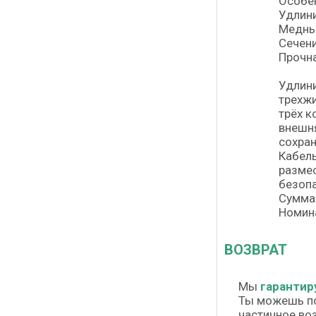
Особе
Удлин
Медны
Сечени
Прочн
Удлини
трехжи
трёх к
внешня
сохран
Кабель
размес
безопа
Суммар
Номина
ВОЗВРАТ
Мы
гарантир
Ты можешь п
частичное во