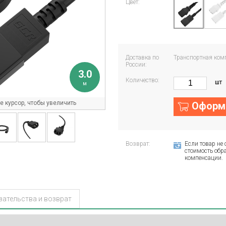
Цвет:
Доставка по
Транспортная ком
России:
3.0
Количество:
шт
м
 курсор, чтобы увеличить
Оформи
Возврат:
Если товар не 
стоимость обра
компенсации.
зательства и возврат