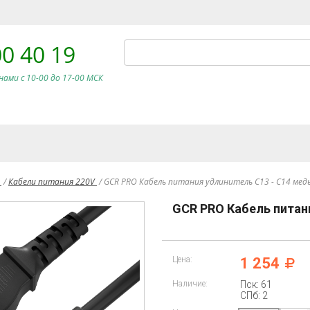
00 40 19
нами c 10-00 до 17-00 МСК
и
/
Кабели питания 220V
/
GCR PRO Кабель питания удлинитель C13 - C14 медь
GCR PRO Кабель питан
Цена:
1 254
Наличие:
Пск: 61
СПб: 2