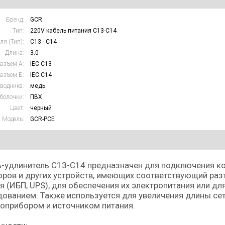
Бренд:
GCR
Тип:
220V кабель питания C13-C14
ля (Тип):
C13 - C14
Длина:
3.0
азъем А:
IEC C13
азъем Б:
IEC C14
водника:
медь
болочки:
ПВХ
Цвет:
черный
Модель:
GCR-PCE
-удлинитель C13-С14 предназначен для подключения к
ров и других устройств, имеющих соответствующий раз
я (ИБП, UPS), для обеспечения их электропитания или дл
ованием. Также используется для увеличения длины с
оприбором и источником питания.