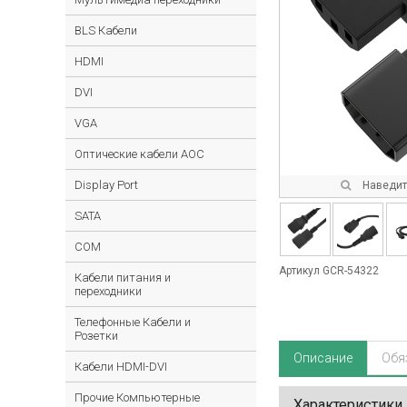
BLS Кабели
HDMI
DVI
VGA
Оптические кабели AOC
Display Port
Наведите
SATA
COM
Артикул GCR-54322
Кабели питания и
переходники
Телефонные Кабели и
Розетки
Описание
Обя
Кабели HDMI-DVI
Прочие Компьютерные
Характеристики