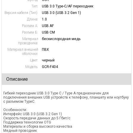
Тип:
USB 3.0 Type-C/AF переходник
Версия кабеля (Тип):
USB 3.0 (USB 3.2 Gen 1)
Длина:
1.0
Разъем А:
USB AF
Разъем Б:
USB CM
Материал
бескислородная медь
проводника:
Материал внешней
ПВХ
оболочки:
Цвет:
черный
Модель:
GCR-F404
Описание
Гибкий переходник USB 3.0 Type C / Type A предназначен для
подключения внешних USB устройств к телефону, планшету или ноутбуку
с разъемом TypeC.
Особенности:
Интерфейс USB 3.0 (USB 3.2 Gen 1)
Скорость передачи данных до 5 Гбит/с
Поддержка технологии OTG
Материалы и сборка высокого качества
Медный проводник