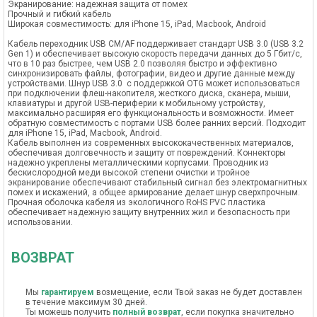
Экранирование: надежная защита от помех
Прочный и гибкий кабель
Широкая совместимость: для iPhone 15, iPad, Macbook, Android
Кабель переходник USB CM/AF поддерживает стандарт USB 3.0 (USB 3.2
Gen 1) и обеспечивает высокую скорость передачи данных до 5 Гбит/с,
что в 10 раз быстрее, чем USB 2.0 позволяя быстро и эффективно
синхронизировать файлы, фотографии, видео и другие данные между
устройствами. Шнур USB 3.0 с поддержкой OTG может использоваться
при подключении флеш-накопителя, жесткого диска, сканера, мыши,
клавиатуры и другой USB-периферии к мобильному устройству,
максимально расширяя его функциональность и возможности. Имеет
обратную совместимость с портами USB более ранних версий. Подходит
для iPhone 15, iPad, Macbook, Android.
Кабель выполнен из современных высококачественных материалов,
обеспечивая долговечность и защиту от повреждений. Коннекторы
надежно укреплены металлическими корпусами. Проводник из
бескислородной меди высокой степени очистки и тройное
экранирование обеспечивают стабильный сигнал без электромагнитных
помех и искажений, а общее армирование делает шнур сверхпрочным.
Прочная оболочка кабеля из экологичного RoHS PVC пластика
обеспечивает надежную защиту внутренних жил и безопасность при
использовании.
ВОЗВРАТ
Мы
гарантируем
возмещение, если Твой заказ не будет доставлен
в течение максимум 30 дней.
Ты можешь получить
полный возврат
, если покупка значительно