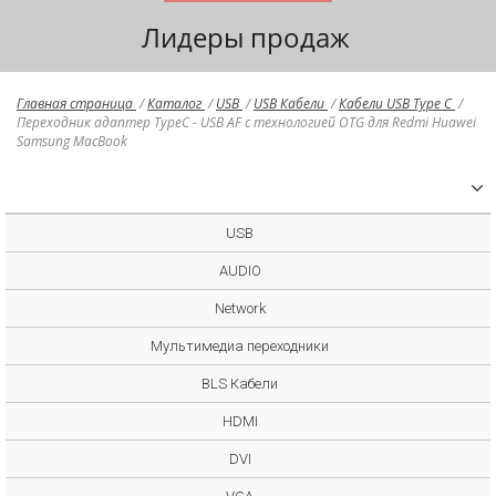
Лидеры продаж
Главная страница
/
Каталог
/
USB
/
USB Кабели
/
Кабели USB Type C
/
Переходник адаптер TypeC - USB AF с технологией OTG для Redmi Huawei
Samsung MacBook
USB
AUDIO
Network
Мультимедиа переходники
BLS Кабели
HDMI
DVI