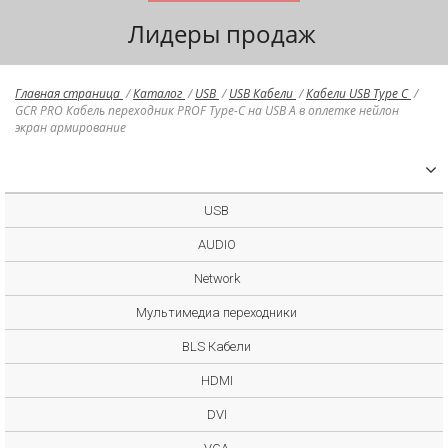
Лидеры продаж
Главная страница
/
Каталог
/
USB
/
USB Кабели
/
Кабели USB Type C
/
GCR PRO Кабель переходник PROF Type-C на USB A в оплетке нейлон
экран армирование
USB
AUDIO
Network
Мультимедиа переходники
BLS Кабели
HDMI
DVI