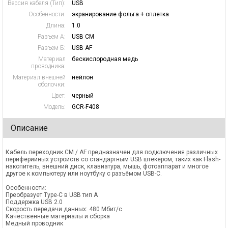
Версия кабеля (Тип):
USB
Особенности:
экранирование фольга + оплетка
Длина:
1.0
Разъем А:
USB CM
Разъем Б:
USB AF
Материал
бескислородная медь
проводника:
Материал внешней
нейлон
оболочки:
Цвет:
черный
Модель:
GCR-F408
Описание
Кабель переходник СМ / AF предназначен для подключения различных
периферийных устройств со стандартным USB штекером, таких как Flash-
накопитель, внешний диск, клавиатура, мышь, фотоаппарат и многое
другое к компьютеру или ноутбуку с разъёмом USB-C.
Особенности:
Преобразует Type-C в USB тип А
Поддержка USB 2.0
Скорость передачи данных: 480 Мбит/с
Качественные материалы и сборка
Медный проводник