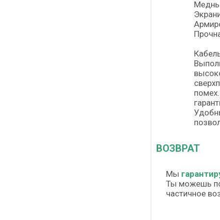
Медны
Экрани
Армиро
Прочна
Кабель
Выполн
высоко
сверхп
помех.
гарант
Удобны
позвол
ВОЗВРАТ
Мы
гарантир
Ты можешь п
частичное во