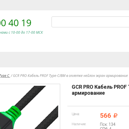
00 40 19
нами c 10-00 до 17-00 МСК
Type C
/
GCR PRO Кабель PROF Type-C/BM в оплетке нейлон экран армирование
GCR PRO Кабель PROF 
армирование
Цена:
566
Наличие:
Пск: 134