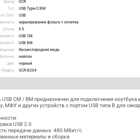
Бренд:
GCR
Тип:
USB Type-C/BM
ля (Тип):
USB
енности:
экранирование фольга + оплетка
Длина:
0.5
азъем А:
USB CM
азъем Б:
USB BM
водника:
бескислородная медь
болочки:
нейлон
Цвет:
черный
Модель:
GCR-B204
 USB CM / BM предназначен для подключения ноутбука ил
у, МФУ и других устройств с портом USB типа B для синх
нности:
ржка USB 2.0
ть передачи данных: 480 Мбит/с
венные материалы и сборка