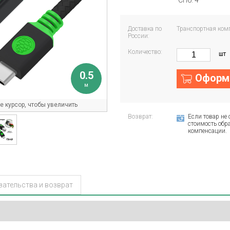
СПб: 4
Доставка по
Транспортная ком
России:
Количество:
шт
0.5
Оформи
м
 курсор, чтобы увеличить
Возврат:
Если товар не 
стоимость обра
компенсации.
зательства и возврат