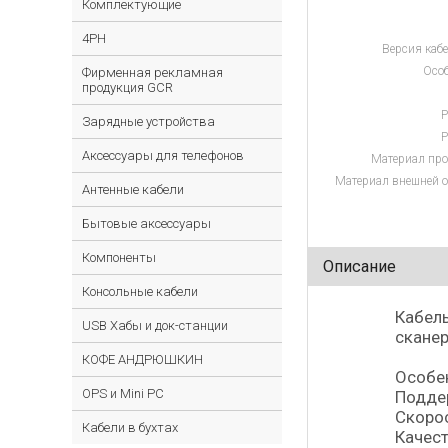
Комплектующие
4PH
Версия кабе
Особ
Фирменная рекламная
продукция GCR
Р
Зарядные устройства
Р
Аксессуары для телефонов
Материал про
Материал внешней о
Антенные кабели
Бытовые аксессуары
Компоненты
Описание
Консольные кабели
Кабель
USB Хабы и док-станции
сканер
КОФЕ АНДРЮШКИН
Особе
OPS и Mini PC
Подде
Скорос
Кабели в бухтах
Качест