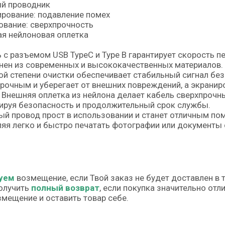
й проводник
рование: подавление помех
вание: сверхпрочность
я нейлоновая оплетка
 с разъемом USB TypeC и Type B гарантирует скорость п
ен из современных и высококачественных материалов.
й степени очистки обеспечивает стабильный сигнал без
рочным и уберегает от внешних повреждений, а экрани
 Внешняя оплетка из нейлона делает кабель сверхпрочн
ируя безопасность и продолжительный срок службы.
й провод прост в использовании и станет отличным помо
яя легко и быстро печатать фотографии или документы 
уем
возмещение, если Твой заказ не будет доставлен в 
олучить
полный возврат
, если покупка значительно от
змещение и оставить товар себе.