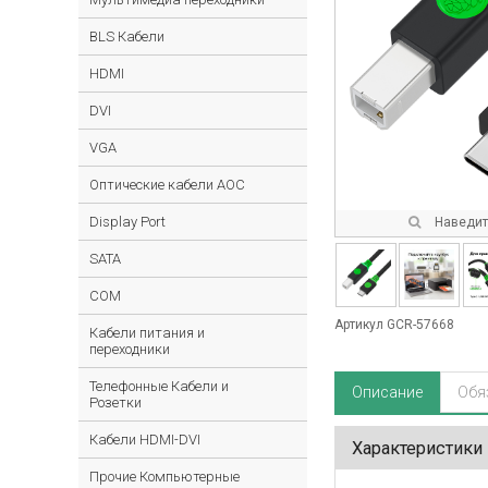
BLS Кабели
HDMI
DVI
VGA
Оптические кабели AOC
Display Port
Наведите
SATA
COM
Артикул GCR-57668
Кабели питания и
переходники
Телефонные Кабели и
Описание
Обя
Розетки
Кабели HDMI-DVI
Характеристики
Прочие Компьютерные