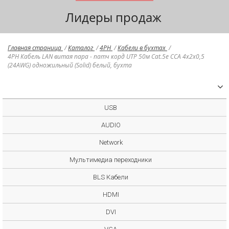
Лидеры продаж
Главная страница
/
Каталог
/
4PH
/
Кабели в бухтах
/
4PH Кабель LAN витая пара - патч корд UTP 50м Cat.5e CCA 4х2х0,5
(24AWG) одножильный (Solid) белый, бухта
USB
AUDIO
Network
Мультимедиа переходники
BLS Кабели
HDMI
DVI