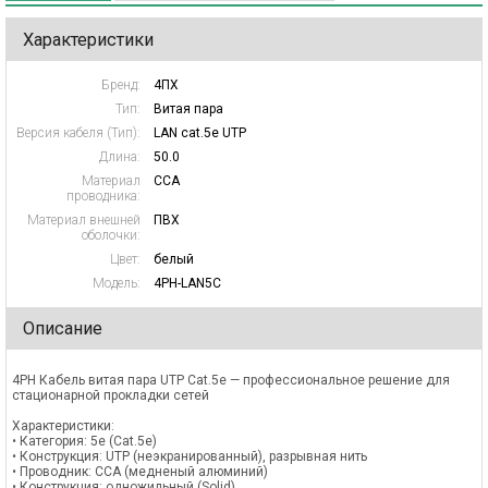
Характеристики
Бренд:
4ПХ
Тип:
Витая пара
Версия кабеля (Тип):
LAN cat.5е UTP
Длина:
50.0
Материал
CCA
проводника:
Материал внешней
ПВХ
оболочки:
Цвет:
белый
Модель:
4PH-LAN5C
Описание
4PH Кабель витая пара UTP Cat.5e — профессиональное решение для
стационарной прокладки сетей
Характеристики:
• Категория: 5e (Cat.5e)
• Конструкция: UTP (неэкранированный), разрывная нить
• Проводник: CCA (медненый алюминий)
• Конструкция: одножильный (Solid)