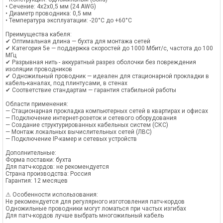
• Сечение: 4х2х0,5 мм (24 AWG)
• Диаметр проводника: 0,5 мм
• Температура эксплуатации: -20°C до +60°C
Преимущества кабеля:
✔ Оптимальная длина — бухта для монтажа сетей
✔ Категория 5e — поддержка скоростей до 1000 Мбит/с, частота до 100
МГц
✔ Разрывная нить - аккуратный разрез оболочки без повреждения
изоляции проводников
✔ Одножильный проводник — идеален для стационарной прокладки в
кабель-каналах, под плинтусами, в стенах
✔ Соответствие стандартам — гарантия стабильной работы
Области применения:
— Стационарная прокладка компьютерных сетей в квартирах и офисах
— Подключение интернет-розеток и сетевого оборудования
— Создание структурированных кабельных систем (СКС)
— Монтаж локальных вычислительных сетей (ЛВС)
— Подключение IP-камер и сетевых устройств
Дополнительные:
Форма поставки: бухта
Для патч-кордов: не рекомендуется
Страна производства: Россия
Гарантия: 12 месяцев
⚠ Особенности использования:
Не рекомендуется для регулярного изготовления патч-кордов
Одножильные проводники могут ломаться при частых изгибах
Для патч-кордов лучше выбрать многожильный кабель