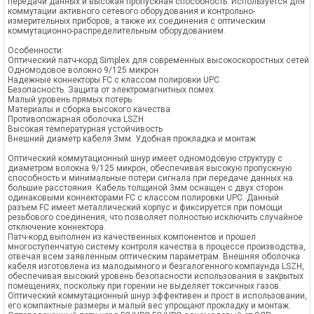
передачи данных и высокая пропускная способность. Используется для
коммутации активного сетевого оборудования и контрольно-
измерительных приборов, а также их соединения с оптическим
коммутационно-распределительным оборудованием.
Особенности:
Оптический патч-корд Simplex для современных высокоскоростных сетей
Одномодовое волокно 9/125 микрон
Надежные коннекторы FC с классом полировки UPC
Безопасность. Защита от электромагнитных помех
Малый уровень прямых потерь
Материалы и сборка высокого качества
Противопожарная оболочка LSZH
Высокая температурная устойчивость
Внешний диаметр кабеля 3мм. Удобная прокладка и монтаж
Оптический коммутационный шнур имеет одномодовую структуру с
диаметром волокна 9/125 микрон, обеспечивая высокую пропускную
способность и минимальные потери сигнала при передаче данных на
большие расстояния. Кабель толщиной 3мм оснащен с двух сторон
одинаковыми коннекторами FC c классом полировки UPC. Данный
разъем FC имеет металлический корпус и фиксируется при помощи
резьбового соединения, что позволяет полностью исключить случайное
отключение коннектора.
Патч-корд выполнен из качественных компонентов и прошел
многоступенчатую систему контроля качества в процессе производства,
отвечая всем заявленным оптическим параметрам. Внешняя оболочка
кабеля изготовлена из малодымного и безгалогенного компаунда LSZH,
обеспечивая высокий уровень безопасности использования в закрытых
помещениях, поскольку при горении не выделяет токсичных газов.
Оптический коммутационный шнур эффективен и прост в использовании,
его компактные размеры и малый вес упрощают прокладку и монтаж.