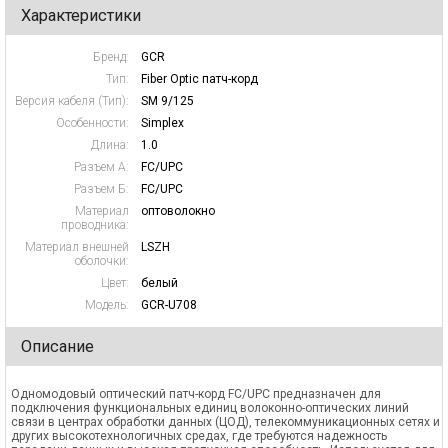
Характеристики
Бренд:
GCR
Тип:
Fiber Optic патч-корд
Версия кабеля (Тип):
SM 9/125
Особенности:
Simplex
Длина:
1.0
Разъем А:
FC/UPC
Разъем Б:
FC/UPC
Материал
оптоволокно
проводника:
Материал внешней
LSZH
оболочки:
Цвет:
белый
Модель:
GCR-U708
Описание
Одномодовый оптический патч-корд FC/UPC предназначен для
подключения функциональных единиц волоконно-оптических линий
связи в центрах обработки данных (ЦОД), телекоммуникационных сетях и
других высокотехнологичных средах, где требуются надежность