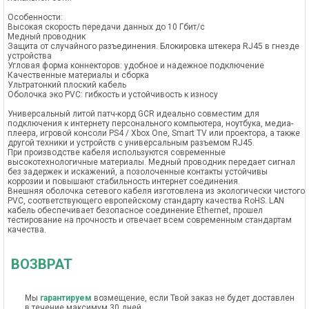
Особенности:
Высокая скорость передачи данных до 10 Гбит/с
Медный проводник
Защита от случайного разъединения. Блокировка штекера RJ45 в гнезде
устройства
Угловая форма коннекторов: удобное и надежное подключение
Качественные материалы и сборка
Ультратонкий плоский кабель
Оболочка эко PVC: гибкость и устойчивость к износу
Универсальный литой патч-корд GCR идеально совместим для
подключения к интернету персонального компьютера, ноутбука, медиа-
плеера, игровой консоли PS4 / Xbox One, Smart TV или проектора, а также
другой техники и устройств с универсальным разъемом RJ45.
При производстве кабеля используются современные
высокотехнологичные материалы. Медный проводник передает сигнал
без задержек и искажений, а позолоченные контакты устойчивы
коррозии и повышают стабильность интернет соединения.
Внешняя оболочка сетевого кабеля изготовлена из экологически чистого
PVC, соответствующего европейскому стандарту качества RoHS. LAN
кабель обеспечивает безопасное соединение Ethernet, прошел
тестирование на прочность и отвечает всем современным стандартам
качества.
ВОЗВРАТ
Мы
гарантируем
возмещение, если Твой заказ не будет доставлен
в течение максимум 30 дней.