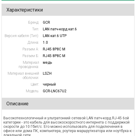
Характеристики
Бренд:
GCR
Тип:
LAN патч-корд кат.6
Версия кабеля (Тип):
LAN кат.6 UTP
Длина:
1.0
Разъем А:
RJ45 8P8C M
Разъем Б:
RJ45 8P8C M
Материал
медь
проводника:
Материал внешней
LSZH
оболочки:
Цвет:
черный
Модель:
GCR-LNC67U2
Описание
Высокотехнологичный и ультратонкий сетевой LAN патч-корд RJ-45 6ой
категории - это кабель для высокоскоростного интернета с поддержкой
скорости до 10 Гбит/с. Его можно использовать для подключения в
офисе или дома ПК, компьютера, роутера маршрутизатора или ноутбука к
локальной сети.