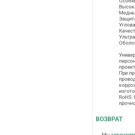
Особе
Высока
Медны
Защита
Углова
Качест
Ультра
Оболоч
Универ
персон
проект
При п
провод
корроз
изгото
RoHS. 
прочно
ВОЗВРАТ
Мы
гарантир