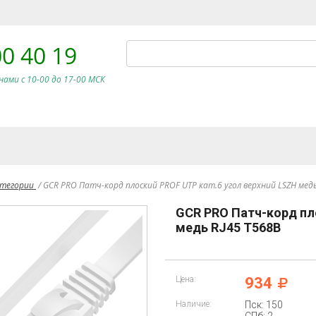
00 40 19
нами c 10-00 до 17-00 МСК
атегории
/
GCR PRO Патч-корд плоский PROF UTP кат.6 угол верхний LSZH медь
GCR PRO Патч-корд пл
медь RJ45 T568B
Цена:
934
Наличие:
Пск: 150