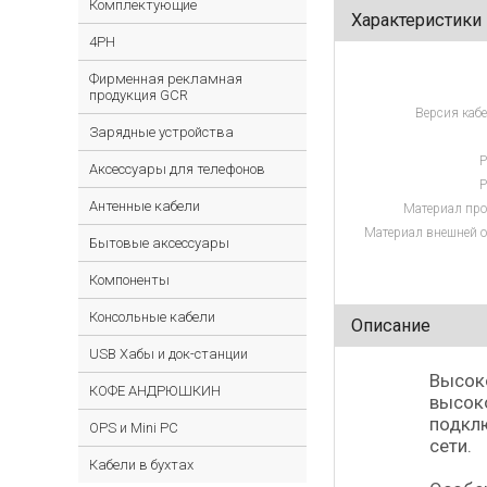
Комплектующие
Характеристики
4PH
Фирменная рекламная
продукция GCR
Версия кабе
Зарядные устройства
Р
Аксессуары для телефонов
Р
Антенные кабели
Материал про
Материал внешней о
Бытовые аксессуары
Компоненты
Консольные кабели
Описание
USB Хабы и док-станции
Высоко
КОФЕ АНДРЮШКИН
высоко
подклю
OPS и Mini PC
сети.
Кабели в бухтах