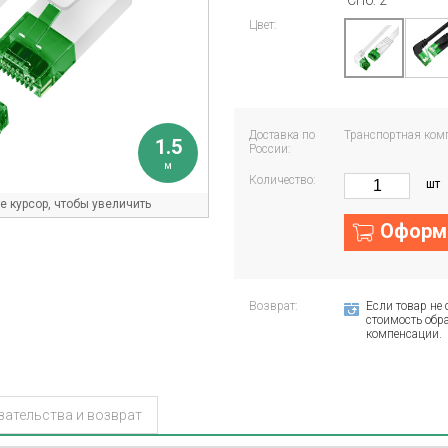
СПб: 2
Цвет:
Доставка по
Транспортная ком
1.5
России:
м
Количество:
шт
 курсор, чтобы увеличить
Оформи
Возврат:
Если товар не 
стоимость обра
компенсации.
зательства и возврат