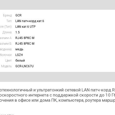
Бренд:
GCR
Тип:
LAN патч-корд кат.6
ля (Тип):
LAN кат.6 UTP
Длина:
1.5
азъем А:
RJ45 8P8C M
азъем Б:
RJ45 8P8C M
водника:
медь
болочки:
LSZH
Цвет:
белый
Модель:
GCR-LNC67U
технологичный и ультратонкий сетевой LAN патч-корд RJ
скоростного интернета с поддержкой скорости до 10 Гб
чения в офисе или дома ПК, компьютера, роутера маршр