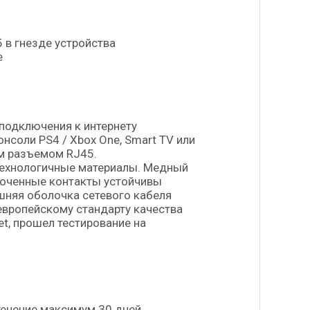
 в гнезде устройства
е
подключения к интернету
нсоли PS4 / Xbox One, Smart TV или
ым разъемом RJ45.
технологичные материалы. Медный
олоченные контакты устойчивы
шняя оболочка сетевого кабеля
европейскому стандарту качества
t, прошел тестирование на
.
течение максимум 30 дней.