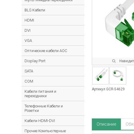
BLS Кабели
HDMI
DVI
VGA
Оптические кабели AOC
Display Port
Наведите
SATA
COM
Артикул GCR-54629
Кабели питания и
переходники
Телефонные Кабели и
Розетки
Кабели HDMI-DVI
Описание
Обя
Прочие Компьютерные