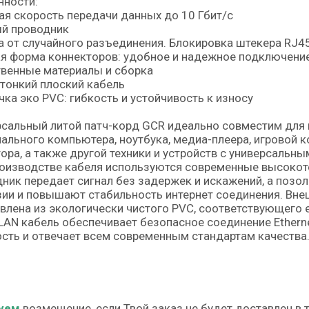
нности:
я скорость передачи данных до 10 Гбит/с
й проводник
 от случайного разъединения. Блокировка штекера RJ45
я форма коннекторов: удобное и надежное подключени
венные материалы и сборка
тонкий плоский кабель
ка эко PVC: гибкость и устойчивость к износу
сальный литой патч-корд GCR идеально совместим для 
ального компьютера, ноутбука, медиа-плеера, игровой ко
ора, а также другой техники и устройств с универсальн
роизводстве кабеля используются современные высоко
ник передает сигнал без задержек и искажений, а поз
ии и повышают стабильность интернет соединения. Вне
влена из экологически чистого PVC, соответствующего 
LAN кабель обеспечивает безопасное соединение Etherne
сть и отвечает всем современным стандартам качества
уем
возмещение, если Твой заказ не будет доставлен в 