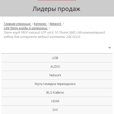
Лидеры продаж
Главная страница
/
Каталог
/
Network
/
LAN Патч-корды 6 категории
/
Патч-корд PROF плоский UTP cat.6 10 Гбит/с RJ45 LAN компьютерный
кабель для интернета медный контакты 24K GOLD
USB
AUDIO
Network
Мультимедиа переходники
BLS Кабели
HDMI
DVI