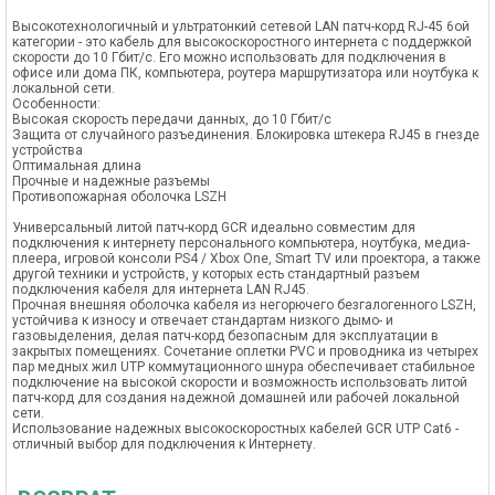
Высокотехнологичный и ультратонкий сетевой LAN патч-корд RJ-45 6ой
категории - это кабель для высокоскоростного интернета с поддержкой
скорости до 10 Гбит/с. Его можно использовать для подключения в
офисе или дома ПК, компьютера, роутера маршрутизатора или ноутбука к
локальной сети.
Особенности:
Высокая скорость передачи данных, до 10 Гбит/с
Защита от случайного разъединения. Блокировка штекера RJ45 в гнезде
устройства
Оптимальная длина
Прочные и надежные разъемы
Противопожарная оболочка LSZH
Универсальный литой патч-корд GCR идеально совместим для
подключения к интернету персонального компьютера, ноутбука, медиа-
плеера, игровой консоли PS4 / Xbox One, Smart TV или проектора, а также
другой техники и устройств, у которых есть стандартный разъем
подключения кабеля для интернета LAN RJ45.
Прочная внешняя оболочка кабеля из негорючего безгалогенного LSZH,
устойчива к износу и отвечает стандартам низкого дымо- и
газовыделения, делая патч-корд безопасным для эксплуатации в
закрытых помещениях. Сочетание оплетки PVC и проводника из четырех
пар медных жил UTP коммутационного шнура обеспечивает стабильное
подключение на высокой скорости и возможность использовать литой
патч-корд для создания надежной домашней или рабочей локальной
сети.
Использование надежных высокоскоростных кабелей GCR UTP Cat6 -
отличный выбор для подключения к Интернету.