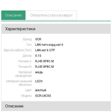
Описание
Обязательства и возврат
Характеристики
Бренд:
GCR
Тип:
LAN патч-корд кат.6
Версия кабеля (Тип):
LAN кат.6 UTP
Длина:
0.15
Разъем А:
RJ45 8P8C M
Разъем Б:
RJ45 8P8C M
Материал
медь
проводника:
Материал внешней
LSZH
оболочки:
Цвет:
желтый
Модель:
GCR-LNC65
Описание