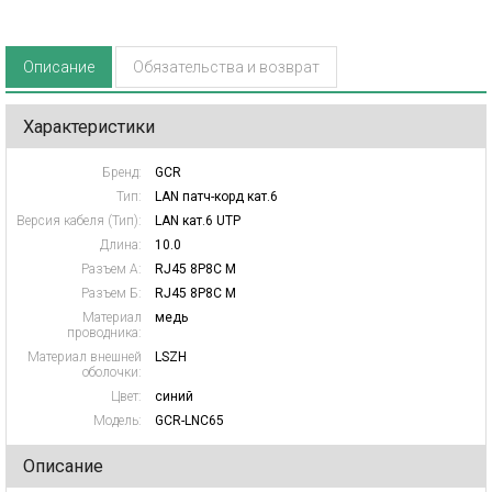
Описание
Обязательства и возврат
Характеристики
Бренд:
GCR
Тип:
LAN патч-корд кат.6
Версия кабеля (Тип):
LAN кат.6 UTP
Длина:
10.0
Разъем А:
RJ45 8P8C M
Разъем Б:
RJ45 8P8C M
Материал
медь
проводника:
Материал внешней
LSZH
оболочки:
Цвет:
синий
Модель:
GCR-LNC65
Описание