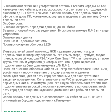
Высокотехнологичный и ультратонкий сетевой LAN патч-корд RJ-45 6ой
категории - это кабель для высокоскоростного интернета с поддержкой
скорости до 10 Гбит/с. Его можно использовать для подключения в
офисе или дома ПК, компьютера, роутера маршрутизатора или ноутбука к
локальной сети.
Особенности:
Высокая скорость передачи данных, до 10 Гбит/с
Защита от случайного разъединения. Блокировка штекера RJ45 в гнезде
устройства
Оптимальная длина
Прочные и надежные разъемы
Противопожарная оболочка LSZH
Универсальный литой патч-корд GCR идеально совместим для
подключения к интернету персонального компьютера, ноутбука, медиа-
плеера, игровой консоли PS4 / Xbox One, Smart TV или проектора, а также
другой техники и устройств, у которых есть стандартный разъем
подключения кабеля для интернета LAN RJ45.
Прочная внешняя оболочка кабеля из негорючего безгалогенного LSZH,
устойчива к износу и отвечает стандартам низкого дымо- и
газовыделения, делая патч-корд безопасным для эксплуатации в
закрытых помещениях. Сочетание оплетки PVC и проводника из четырех
пар медных жил UTP коммутационного шнура обеспечивает стабильное
подключение на высокой скорости и возможность использовать литой
патч-корд для создания надежной домашней или рабочей локальной
сети.
Использование надежных высокоскоростных кабелей GCR UTP Cat6 -
отличный выбор для подключения к Интернету.