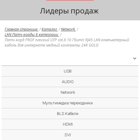
Лидеры продаж
Главная страница
/
Каталог
/
Network
/
LAN Патч-корды 6 категории
/
Патч-корд PROF плоский UTP cat.6 10 Гбит/с RJ45 LAN компьютерный
кабель для интернета медный контакты 24K GOLD
USB
AUDIO
Network
Мультимедиа переходники
BLS Кабели
HDMI
DVI