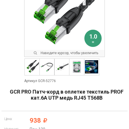
1.0
м
Наведите курсор, чтобы увеличить
Артикул GCR-52776
GCR PRO Патч-корд в оплетке текстиль PROF
кат.6А UTP медь RJ45 T568B
Цена:
938