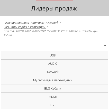
Лидеры продаж
Главная страница
/
Каталог
/
Network
/
LAN Патч-корды 6 категории
/
GCR PRO Патч-корд в оплетке текстиль PROF кат.6А UTP медь RJ45
T568B
USB
AUDIO
Network
Мультимедиа переходники
BLS Кабели
HDMI
DVI