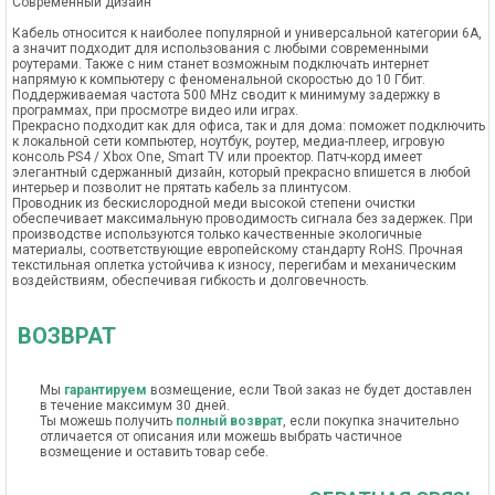
Современный дизайн
Кабель относится к наиболее популярной и универсальной категории 6А,
а значит подходит для использования с любыми современными
роутерами. Также с ним станет возможным подключать интернет
напрямую к компьютеру с феноменальной скоростью до 10 Гбит.
Поддерживаемая частота 500 MHz сводит к минимуму задержку в
программах, при просмотре видео или играх.
Прекрасно подходит как для офиса, так и для дома: поможет подключить
к локальной сети компьютер, ноутбук, роутер, медиа-плеер, игровую
консоль PS4 / Xbox One, Smart TV или проектор. Патч-корд имеет
элегантный сдержанный дизайн, который прекрасно впишется в любой
интерьер и позволит не прятать кабель за плинтусом.
Проводник из бескислородной меди высокой степени очистки
обеспечивает максимальную проводимость сигнала без задержек. При
производстве используются только качественные экологичные
материалы, соответствующие европейскому стандарту RoHS. Прочная
текстильная оплетка устойчива к износу, перегибам и механическим
воздействиям, обеспечивая гибкость и долговечность.
ВОЗВРАТ
Мы
гарантируем
возмещение, если Твой заказ не будет доставлен
в течение максимум 30 дней.
Ты можешь получить
полный возврат
, если покупка значительно
отличается от описания или можешь выбрать частичное
возмещение и оставить товар себе.