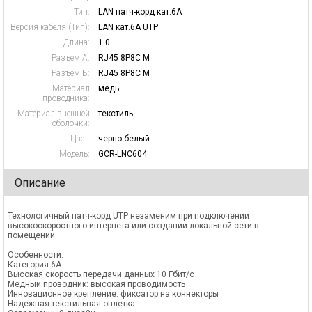
Тип:
LAN патч-корд кат.6А
Версия кабеля (Тип):
LAN кат.6А UTP
Длина:
1.0
Разъем А:
RJ45 8P8C M
Разъем Б:
RJ45 8P8C M
Материал
медь
проводника:
Материал внешней
текстиль
оболочки:
Цвет:
черно-белый
Модель:
GCR-LNC604
Описание
Технологичный патч-корд UTP незаменим при подключении
высокоскоростного интернета или создании локальной сети в
помещении.
Особенности:
Категория 6А
Высокая скорость передачи данных 10 Гбит/с
Медный проводник: высокая проводимость
Инновационное крепление: фиксатор на коннекторы
Надежная текстильная оплетка