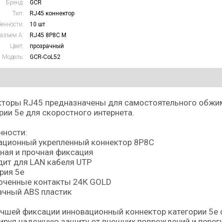
Бренд:
GCR
Тип:
RJ45 коннектор
енности:
10 шт
азъем А:
RJ45 8P8C M
Цвет:
прозрачный
Модель:
GCR-CoL52
торы RJ45 предназначены для самостоятельного обжим
рии 5е для скоростного интернета.
нности:
ационный укрепленный коннектор 8P8C
ная и прочная фиксация
ит для LAN кабеля UTP
рия 5е
оченные контакты 24К GOLD
ачный ABS пластик
чшей фиксации инновационный коннектор категории 5е
ируя надежную защиту от внешних повреждений и перег