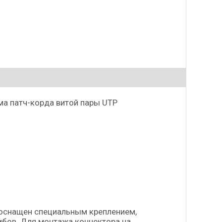
а патч-корда витой пары UTP
 оснащен специальным креплением,
ибов. Для монтажа коннектора на