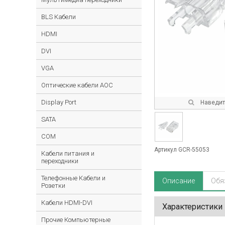
BLS Кабели
HDMI
DVI
VGA
Оптические кабели AOC
Display Port
Наведите
SATA
COM
Артикул GCR-55053
Кабели питания и
переходники
Телефонные Кабели и
Описание
Обя
Розетки
Кабели HDMI-DVI
Характеристики
Прочие Компьютерные