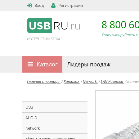
Вход
Регистрация
8 800 6
Консультируйтесь с 
ИНТЕРНЕТ-МАГАЗИН
Каталог
Лидеры продаж
Главная страница
/
Каталог
/
Network
/
LAN Розетки
/
Коннек
USB
AUDIO
Network
Мультимедиа переходники