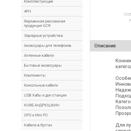
Комплектующие
4PH
Особ
Р
Фирменная рекламная
продукция GCR
Зарядные устройства
Описание
Аксессуары для телефонов
Антенные кабели
Коннек
Бытовые аксессуары
катего
Компоненты
Особе
Иннов
Консольные кабели
Надеж
Подход
USB Хабы и док-станции
Катего
КОФЕ АНДРЮШКИН
Позол
Прозр
OPS и Mini PC
Для лу
Кабели в бухтах
гарант