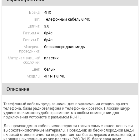
Бренд:
4ПХ
Тип:
Телефонный кабель 6P4C
Длина:
3.0
Разъем А:
6p4c
Разъем Б:
6p4c
Материал
бескислородная медь
проводника:
Материал внешней
пластик
оболочки:
Цвет:
белый
Модель:
4PH-TP6P4C
Описание
Телефонный кабель предназначен для подключения стационарного
телефона, базы радиотелефона и телефонных розеток. Плоский шнур-
удлинитель можно удобно разместить в любом помещении для
подключения устройств с разъемом RJ-11.
Для производства кабеля используются только самые качественные и
высокотехнологичные материалы. Проводник из бескислородной меди
высокой степени очистки передает сигнал без задержек и искажений, а
изоляция выполнена из эко-пластика PVC RoHS, благодаря чему