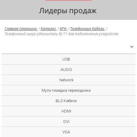
Лидеры продаж
Главная страница
/
Каталог
/
4PH
/
Телефонные Кабели
/
Телефонный шнур-удлинитель RJ-11 для подключения устройств
USB
AUDIO
Network
Мультимедиа переходники
BLS Кабели
HDMI
DVI
VGA