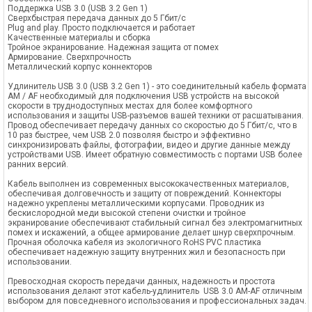
Поддержка USB 3.0 (USB 3.2 Gen 1)
Сверхбыстрая передача данных до 5 Гбит/с
Plug and play. Просто подключается и работает
Качественные материалы и сборка
Тройное экранирование. Надежная защита от помех
Армирование. Сверхпрочность
Металлический корпус коннекторов
Удлинитель USB 3.0 (USB 3.2 Gen 1) - это соединительный кабель формата
AM / AF необходимый для подключения USB устройств на высокой
скорости в труднодоступных местах для более комфортного
использования и защиты USB-разъемов вашей техники от расшатывания.
Провод обеспечивает передачу данных со скоростью до 5 Гбит/с, что в
10 раз быстрее, чем USB 2.0 позволяя быстро и эффективно
синхронизировать файлы, фотографии, видео и другие данные между
устройствами USB. Имеет обратную совместимость с портами USB более
ранних версий.
Кабель выполнен из современных высококачественных материалов,
обеспечивая долговечность и защиту от повреждений. Коннекторы
надежно укреплены металлическими корпусами. Проводник из
бескислородной меди высокой степени очистки и тройное
экранирование обеспечивают стабильный сигнал без электромагнитных
помех и искажений, а общее армирование делает шнур сверхпрочным.
Прочная оболочка кабеля из экологичного RoHS PVC пластика
обеспечивает надежную защиту внутренних жил и безопасность при
использовании.
Превосходная скорость передачи данных, надежность и простота
использования делают этот кабель-удлинитель USB 3.0 AM-AF отличным
выбором для повседневного использования и профессиональных задач.