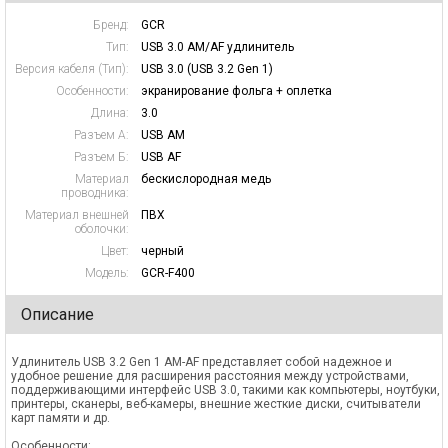
Бренд:
GCR
Тип:
USB 3.0 AM/AF удлинитель
Версия кабеля (Тип):
USB 3.0 (USB 3.2 Gen 1)
Особенности:
экранирование фольга + оплетка
Длина:
3.0
Разъем А:
USB AM
Разъем Б:
USB AF
Материал
бескислородная медь
проводника:
Материал внешней
ПВХ
оболочки:
Цвет:
черный
Модель:
GCR-F400
Описание
Удлинитель USB 3.2 Gen 1 AM-AF представляет собой надежное и
удобное решение для расширения расстояния между устройствами,
поддерживающими интерфейс USB 3.0, такими как компьютеры, ноутбуки,
принтеры, сканеры, веб-камеры, внешние жесткие диски, считыватели
карт памяти и др.
Особенности: