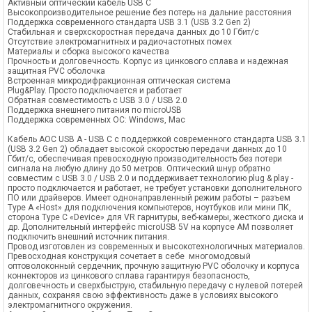
Активный оптический кабель USB C
Высокопроизводительное решение без потерь на дальние расстояния
Поддержка современного стандарта USB 3.1 (USB 3.2 Gen 2)
Стабильная и сверхскоростная передача данных до 10 Гбит/с
Отсутствие электромагнитных и радиочастотных помех
Материалы и сборка высокого качества
Прочность и долговечность. Корпус из цинкового сплава и надежная
защитная PVC оболочка
Встроенная микродифракционная оптическая система
Plug&Play. Просто подключается и работает
Обратная совместимость с USB 3.0 / USB 2.0
Поддержка внешнего питания по microUSB
Поддержка современных ОС: Windows, Mac
Кабель AOC USB A - USB C с поддержкой современного стандарта USB 3.1
(USB 3.2 Gen 2) обладает высокой скоростью передачи данных до 10
Гбит/с, обеспечивая превосходную производительность без потери
сигнала на любую длину до 50 метров. Оптический шнур обратно
совместим с USB 3.0 / USB 2.0 и поддерживает технологию plug & play -
просто подключается и работает, не требует установки дополнительного
ПО или драйверов. Имеет однонаправленный режим работы – разъем
Type A «Host» для подключения компьютеров, ноутбуков или мини ПК,
сторона Type C «Device» для VR гарнитуры, веб-камеры, жесткого диска и
др. Дополнительный интерфейс microUSB 5V на корпусе AM позволяет
подключить внешний источник питания.
Провод изготовлен из современных и высокотехнологичных материалов.
Превосходная конструкция сочетает в себе многомодовый
оптоволоконный сердечник, прочную защитную PVC оболочку и корпуса
коннекторов из цинкового сплава гарантируя безопасность,
долговечность и сверхбыструю, стабильную передачу с нулевой потерей
данных, сохраняя свою эффективность даже в условиях высокого
электромагнитного окружения.