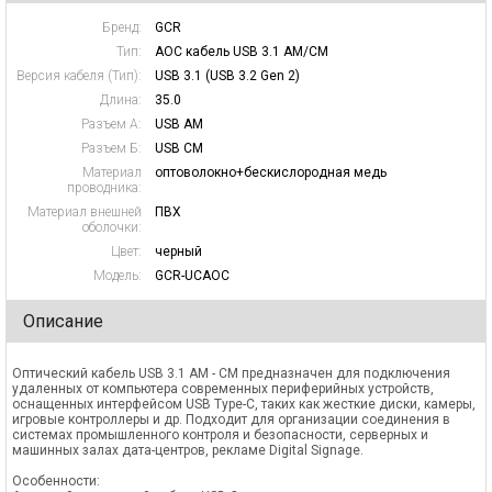
Бренд:
GCR
Тип:
AOC кабель USB 3.1 AM/CM
Версия кабеля (Тип):
USB 3.1 (USB 3.2 Gen 2)
Длина:
35.0
Разъем А:
USB AM
Разъем Б:
USB CM
Материал
оптоволокно+бескислородная медь
проводника:
Материал внешней
ПВХ
оболочки:
Цвет:
черный
Модель:
GCR-UCAOC
Описание
Оптический кабель USB 3.1 AM - CM предназначен для подключения
удаленных от компьютера современных периферийных устройств,
оснащенных интерфейсом USB Type-С, таких как жесткие диски, камеры,
игровые контроллеры и др. Подходит для организации соединения в
системах промышленного контроля и безопасности, серверных и
машинных залах дата-центров, рекламе Digital Signage.
Особенности: