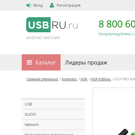
Вход
Регистрация
8 800 6
Консультируйтесь с 
ИНТЕРНЕТ-МАГАЗИН
Каталог
Лидеры продаж
Главная страница
/
Каталог
/
VGA
/
VGA Кабели
/
GCR PRO Ка
USB
AUDIO
Network
Мультимедиа переходники