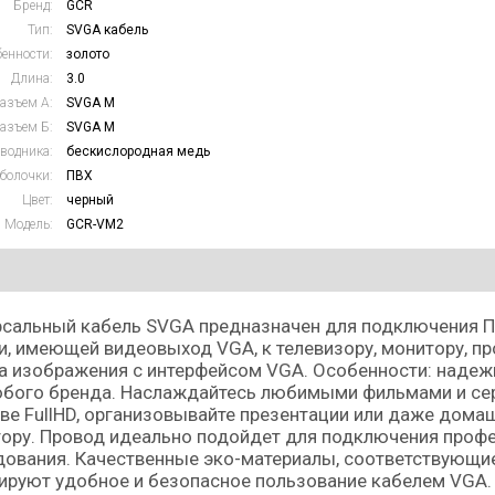
Бренд:
GCR
Тип:
SVGA кабель
енности:
золото
Длина:
3.0
азъем А:
SVGA M
азъем Б:
SVGA M
водника:
бескислородная медь
болочки:
ПВХ
Цвет:
черный
Модель:
GCR-VM2
сальный кабель SVGA предназначен для подключения ПК
и, имеющей видеовыход VGA, к телевизору, монитору, пр
 изображения с интерфейсом VGA. Особенности: надежн
юбого бренда. Наслаждайтесь любимыми фильмами и сер
ве FullHD, организовывайте презентации или даже домаш
тору. Провод идеально подойдет для подключения проф
ования. Качественные эко-материалы, соответствующи
ируют удобное и безопасное пользование кабелем VGA.