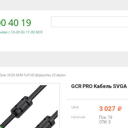
00 40 19
нами c 10-00 до 17-00 МСК
бель SVGA M/M Full HD ферриты 2Х экран
GCR PRO Кабель SVGA 
Цена:
3 027
Наличие:
Пск: 19
СПб: 3