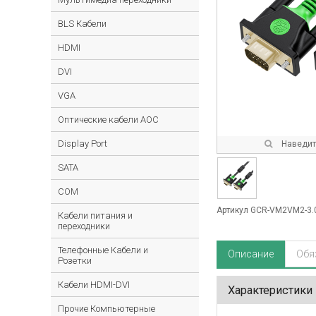
BLS Кабели
HDMI
DVI
VGA
Оптические кабели AOC
Display Port
Наведите
SATA
COM
Артикул GCR-VM2VM2-3
Кабели питания и
переходники
Телефонные Кабели и
Описание
Обя
Розетки
Кабели HDMI-DVI
Характеристики
Прочие Компьютерные