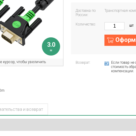
Доставка по
Транспортная ком
России:
Количество:
шт
Оформи
3.0
м
 курсор, чтобы увеличить
Возврат:
Если товар не 
стоимость обра
компенсации.
.0m
зательства и возврат