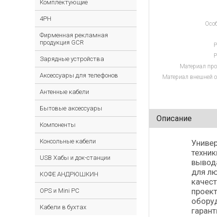
Комплектующие
4PH
Особ
Фирменная рекламная
продукция GCR
Р
Р
Зарядные устройства
Материал про
Аксессуары для телефонов
Материал внешней о
Антенные кабели
Бытовые аксессуары
Описание
Компоненты
Консольные кабели
Универ
техник
USB Хабы и док-станции
вывода
для л
КОФЕ АНДРЮШКИН
качест
проек
OPS и Mini PC
оборуд
Кабели в бухтах
гарант