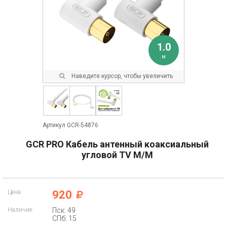
1.0
м
Наведите курсор, чтобы увеличить
Артикул GCR-54876
GCR PRO Кабель антенный коаксиальный
угловой TV M/M
Цена:
920
Наличие:
Пск: 49
СПб: 15