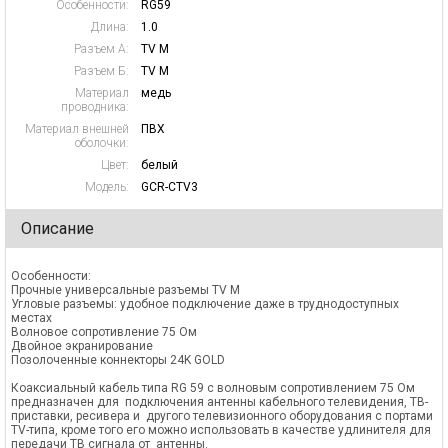
Особенности:
RG59
Длина:
1.0
Разъем А:
TV M
Разъем Б:
TV M
Материал
медь
проводника:
Материал внешней
ПВХ
оболочки:
Цвет:
белый
Модель:
GCR-CTV3
Описание
Особенности:
Прочные универсальные разъемы TV M
Угловые разъемы: удобное подключение даже в труднодоступных
местах
Волновое сопротивление 75 Ом
Двойное экранирование
Позолоченные коннекторы 24K GOLD
Коаксиальный кабель типа RG 59 с волновым сопротивлением 75 Ом
предназначен для подключения антенны кабельного телевидения, ТВ-
приставки, ресивера и другого телевизионного оборудования с портами
TV-типа, кроме того его можно использовать в качестве удлинителя для
передачи ТВ сигнала от антенны.