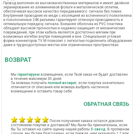
Провод выполнен из высококачественных материалов и имеет двойное
экранирование из алюминиевой фольги и металлической оплетки,
обеспечивая высокое качество передаваемого сигнала без помех.
Внутренний проводник из меди с изоляцией из вспененного полиэтилена
и позолоченные 24K разъемы гарантируют отличную проводимость и
оптимальную передачу сигнала. Внешняя оболочка из PVC пластика
обладает высокой прочностью и надежно защищает от механических
повреждений, при этом кабель является достаточно мягким при
возможных изгибах внутри помещений и вне. Специальная угловая
форма коннекторов TV M позволит с легкостью подключить оборудование
даже в труднодоступных местах или ограниченных пространствах.
ВОЗВРАТ
Мы
гарантируем
возмещение, если Твой заказ не будет доставлен
в течение максимум 30 дней.
Ты можешь получить
полный возврат
, если покупка значительно
отличается от описания или можешь выбрать частичное
возмещение и оставить товар себе.
ОБРАТНАЯ СВЯЗЬ
После получения заказа остался доволен
состоянием покупки и доставкой? Мы были бы признательны, если
бы Ты оставил на сайте оценку нашей работы
5-звезд
. В противном
случае, мы будем благодарны, если прежде, чем указывать 1,2 или