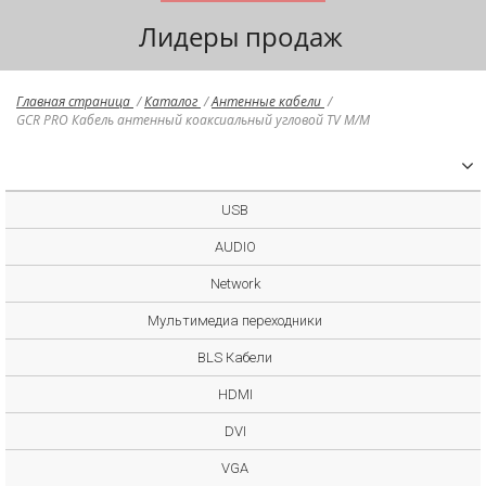
Лидеры продаж
Главная страница
/
Каталог
/
Антенные кабели
/
GCR PRO Кабель антенный коаксиальный угловой TV M/M
USB
AUDIO
Network
Мультимедиа переходники
BLS Кабели
HDMI
DVI
VGA