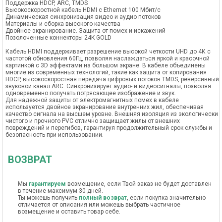
Поддержка HDCP, ARC, TMDS
Высокоскоростной кабель HDMI с Ethernet 100 Мбит/с
Динамическая синхронизация видео и аудио потоков
Материалы и сборка высокого качества
Двойное экранирование. Защита от помех и искажений
Позолоченные коннекторы 24K GOLD
Кабель HDMI поддерживает разрешение высокой четкости UHD до 4К с
частотой обновления 60Гц, позволяя наслаждаться яркой и красочной
картинкой c 3D эффектами на большом экране. В кабеле объединены
многие из современных технологий, такие как защита от копирования
HDCP, высокоскоростная передача цифровых потоков TMDS, реверсивный
звуковой канал ARС. Синхронизирует аудио- и видеосигналы, позволяя
одновременно получать потрясающее изображение и звук.
Для надежной защиты от электромагнитных помех в кабеле
используется двойное экранирование внутренних жил, обеспечивая
качество сигнала на высшем уровне. Внешняя изоляция из экологически
чистого и прочного PVC отлично защищает жилы от внешних
повреждений и перегибов, гарантируя продолжительный срок службы и
безопасность при использовании.
ВОЗВРАТ
Мы
гарантируем
возмещение, если Твой заказ не будет доставлен
в течение максимум 30 дней.
Ты можешь получить
полный возврат
, если покупка значительно
отличается от описания или можешь выбрать частичное
возмещение и оставить товар себе.