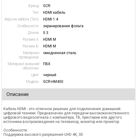
Бренд:
GCR
Тип:
HDMI кабель
Версия кабеля (Тип):
HDMI 1.4
Особенности:
экранирование фольга
Длина:
0.3
Разъем А:
HDMI M
Разъем Б:
HDMI M
Материал
омедненная сталь
проводника:
Материал внешней
ПВХ
оболочки:
Цвет:
черный
Модель:
GCR-HM400
Описание
Кабель HDMI - это отличное решение для подключения домашней
цифровой техники. Предназначен для передачи высококачественного
цифрового видеосигнала с компьютера, ТВ, приставки или другого
источника воспроизведения на телевизор, монитор или проектор.
Особенности:
Поддержка высокого разрешения UHD 4K, 3D