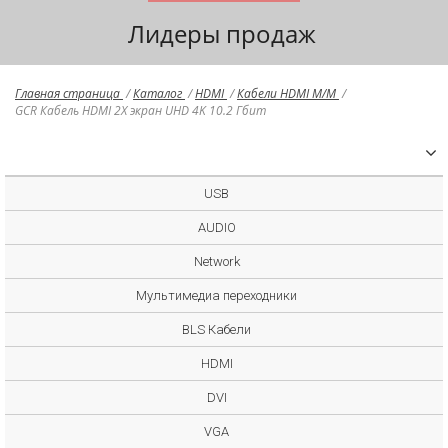
Лидеры продаж
Главная страница
/
Каталог
/
HDMI
/
Кабели HDMI M/M
/
GCR Кабель HDMI 2Х экран UHD 4K 10.2 Гбит
USB
AUDIO
Network
Мультимедиа переходники
BLS Кабели
HDMI
DVI
VGA