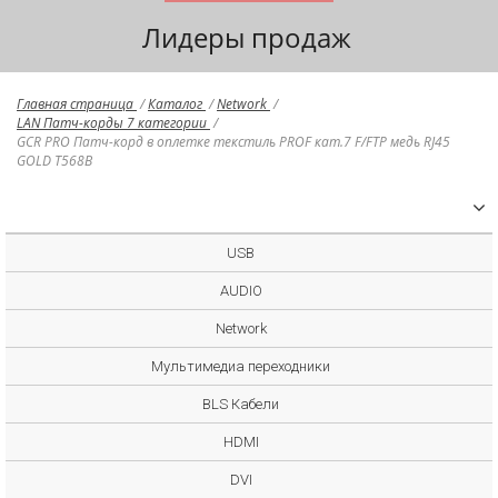
Лидеры продаж
Главная страница
/
Каталог
/
Network
/
LAN Патч-корды 7 категории
/
GCR PRO Патч-корд в оплетке текстиль PROF кат.7 F/FTP медь RJ45
GOLD T568B
USB
AUDIO
Network
Мультимедиа переходники
BLS Кабели
HDMI
DVI