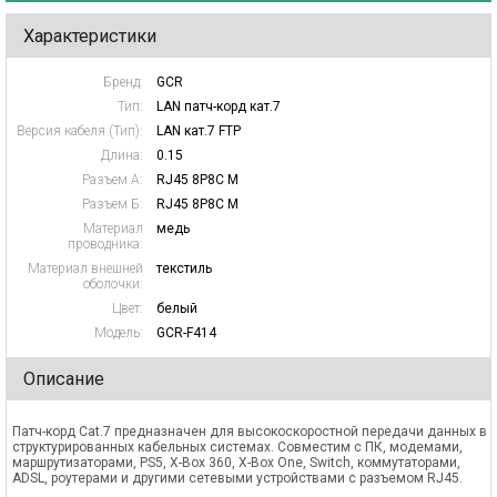
Характеристики
Бренд:
GCR
Тип:
LAN патч-корд кат.7
Версия кабеля (Тип):
LAN кат.7 FTP
Длина:
0.15
Разъем А:
RJ45 8P8C M
Разъем Б:
RJ45 8P8C M
Материал
медь
проводника:
Материал внешней
текстиль
оболочки:
Цвет:
белый
Модель:
GCR-F414
Описание
Патч-корд Cat.7 предназначен для высокоскоростной передачи данных в
структурированных кабельных системах. Совместим с ПК, модемами,
маршрутизаторами, PS5, X-Box 360, X-Box One, Switch, коммутаторами,
ADSL, роутерами и другими сетевыми устройствами с разъемом RJ45.