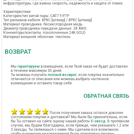
инфраструктуры, где важны скорость, надежность и защита от помех.
Характеристики:
Категория/тип витой пары: CAT7 F/FTP
Тип разъемов кабеля: 8P8C [штекер] / 8P8C [штекер]
Материал проводника: бескислородная медь
Диаметр проводника передачи данных: 28 AWG
Коннекторы/контакты: позолоченные 24K GOLD
Материал внешней оболочки: текстиль
ВОЗВРАТ
Мы
гарантируем
возмещение, если Твой заказ не будет доставлен
в течение максимум 30 дней.
Ты можешь получить
полный возврат
, если покупка значительно
отличается от описания или можешь выбрать частичное
возмещение и оставить товар себе.
ОБРАТНАЯ СВЯЗЬ
После получения заказа остался доволен
состоянием покупки и доставкой? Мы были бы признательны, если
бы Ты оставил на сайте оценку нашей работы
5-звезд
. В противном
случае, мы будем благодарны, если прежде, чем указывать 1,2 или
3 звезды, Ты свяжешься с нами. Мы сделаем все возможное,
чтобы возникшие недоразумения были оперативно решены.