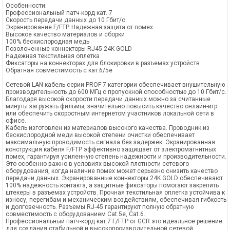
Особенности:
Профессиональный патч-корд кат. 7
Скорость передачи данных до 10 Гбит/с
Экранирование F/FTP. Надежная защита от помех
Высокое качество материалов и сборки
100% бескислородная медь
Позолоченные коннекторы RJ45 24K GOLD
Надежная текстильная оплетка
Фиксаторы на коннекторах для блокировки в разъемах устройств
Обратная совместимость с кат.6/5е
Сетевой LAN кабель серии PROF 7 категории обеспечивает внушительную
производительность до 600 МГц с пропускной способностью до 10 Гбит/с.
Благодаря высокой скорости передачи данных можно за считанные
минуты загружать фильмы, значительно повысить качество онлайн-игр
или обеспечить скоростным интернетом участников локальной сети в
офисе.
Кабель изготовлен из материалов высокого качества. Проводник из
бескислородной меди высокой степени очистки обеспечивает
максимальную проводимость сигнала без задержек. Экранированная
конструкция кабеля F/FTP эффективно защищает от электромагнитных
помех, гарантируя усиленную степень надежности и производительности.
Это особенно важно в условиях высокой плотности сетевого
оборудования, когда наличие помех может серьезно снизить качество
передачи данных. Экранированные коннекторы 24K GOLD обеспечивают
100% надежность контакта, а защитные фиксаторы помогают закрепить
штекеры в разъемах устройств. Прочная текстильная оплетка устойчива к
износу, перегибам и механическим воздействиям, обеспечивая гибкость
и долговечность. Разъемы RJ-45 гарантируют полную обратную
совместимость с оборудованием Cat.5e, Cat.6.
Профессиональный патч-корд кат.7 F/FTP от GCR это идеальное решение
для создания стабильной и высокопроизводительной сетевой