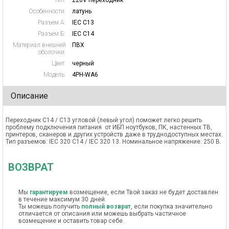
Тип:
220V переходник
Особенности:
латунь
Разъем А:
IEC C13
Разъем Б:
IEC C14
Материал внешней
ПВХ
оболочки:
Цвет:
черный
Модель:
4PH-WA6
Описание
Переходник С14 / С13 угловой (левый угол) поможет легко решить
проблему подключения питания от ИБП ноутбуков, ПК, настенных ТВ,
принтеров, сканеров и других устройств даже в труднодоступных местах.
Тип разъемов: IEC 320 C14 / IEC 320 13. Номинальное напряжение: 250 В.
ВОЗВРАТ
Мы
гарантируем
возмещение, если Твой заказ не будет доставлен
в течение максимум 30 дней.
Ты можешь получить
полный возврат
, если покупка значительно
отличается от описания или можешь выбрать частичное
возмещение и оставить товар себе.