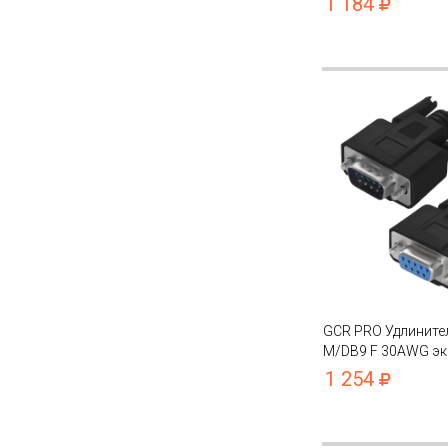
1 184
GCR PRO Удлините
M/DB9 F 30AWG эк
1 254