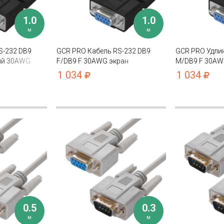
1.0
1.0
м
м
S-232 DB9
GCR PRO Кабель RS-232 DB9
GCR PRO Удлин
ый 30AWG
F/DB9 F 30AWG экран
M/DB9 F 30AW
1 034
1 034
0.5
0.3
м
м