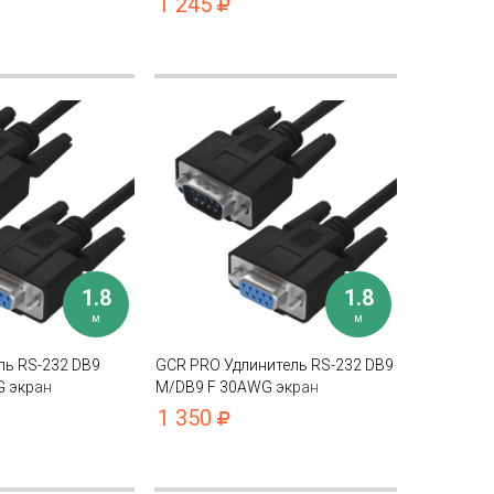
1 245
1.8
1.8
м
м
ль RS-232 DB9
GCR PRO Удлинитель RS-232 DB9
G экран
M/DB9 F 30AWG экран
1 350