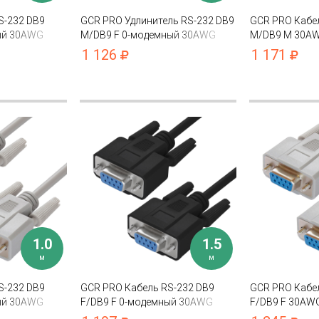
S-232 DB9
GCR PRO Удлинитель RS-232 DB9
GCR PRO Кабе
ый 30AWG
M/DB9 F 0-модемный 30AWG
M/DB9 M 30AW
экран
1 126
1 171
1.0
1.5
м
м
S-232 DB9
GCR PRO Кабель RS-232 DB9
GCR PRO Кабе
ый 30AWG
F/DB9 F 0-модемный 30AWG
F/DB9 F 30AW
экран