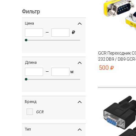
Фильтр
Цена
—
GCR Переходник C
232 DB9 / DB9 GCR
Длина
удлинения кабеля,
500
—
м
Бренд
GCR
Тип