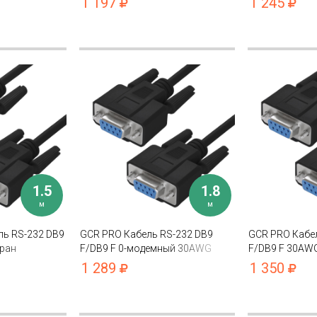
1 197
1 245
1.5
1.8
м
м
ль RS-232 DB9
GCR PRO Кабель RS-232 DB9
GCR PRO Кабе
ран
F/DB9 F 0-модемный 30AWG
F/DB9 F 30AW
экран
1 289
1 350