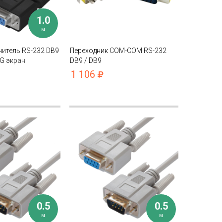
1.0
м
итель RS-232 DB9
Переходник COM-COM RS-232
G экран
DB9 / DB9
1 106
0.5
0.5
м
м