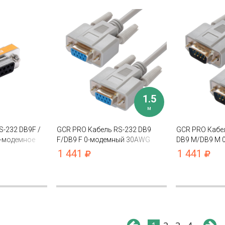
1.5
м
S-232 DB9F /
GCR PRO Кабель RS-232 DB9
GCR PRO Кабел
-модемное
F/DB9 F 0-модемный 30AWG
DB9 M/DB9 M 
n / 9pin
экран
30AWG экран
1 441
1 441