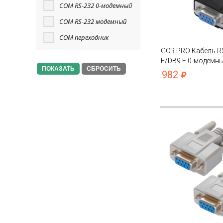
COM RS-232 0-модемный
COM RS-232 модемный
COM переходник
GCR PRO Кабель R
F/DB9 F 0-модемн
СБРОСИТЬ
экран
982