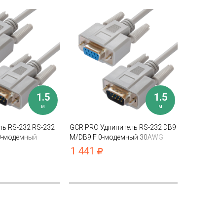
1.5
1.5
м
м
ь RS-232 RS-232
GCR PRO Удлинитель RS-232 DB9
0-модемный
M/DB9 F 0-модемный 30AWG
экран
1 441