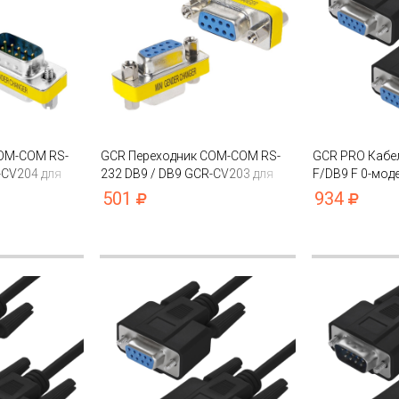
OM-COM RS-
GCR Переходник COM-COM RS-
GCR PRO Кабе
-CV204 для
232 DB9 / DB9 GCR-CV203 для
F/DB9 F 0-мо
 медь
удлинения кабеля, медь
экран
501
934