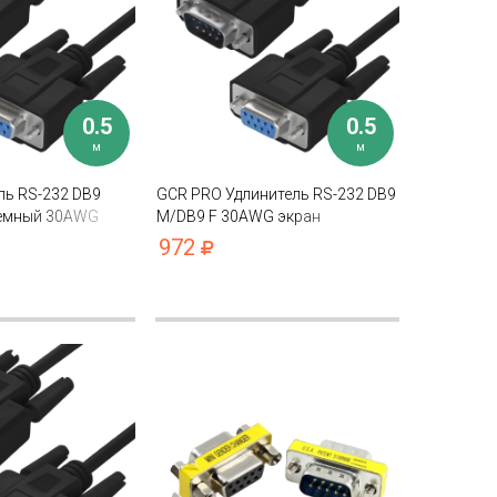
0.5
0.5
м
м
ль RS-232 DB9
GCR PRO Удлинитель RS-232 DB9
демный 30AWG
M/DB9 F 30AWG экран
972