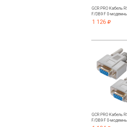
GCR PRO Кабель R
F/DB9 F 0-модемн
экран
1 126
GCR PRO Кабель R
F/DB9 F 0-модемн
экран