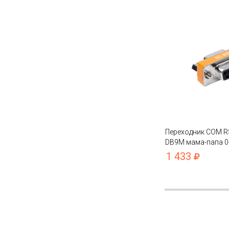
Переходник COM R
DB9M мама-папа 0
соединение COM 9pi
1 433