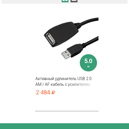
5.0
м
Активный удлинитель USB 2.0
AM / AF кабель с усилителем
сигнала + разъём для
2 484
доп.питания