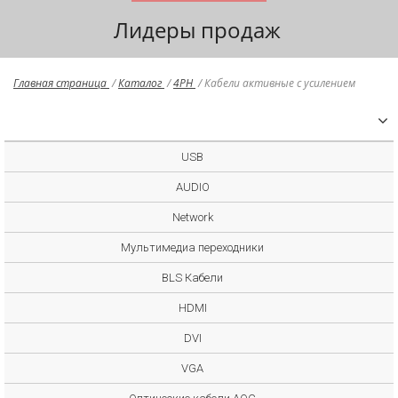
Лидеры продаж
Главная страница
/
Каталог
/
4PH
/
Кабели активные с усилением
USB
AUDIO
Network
Мультимедиа переходники
BLS Кабели
HDMI
DVI
VGA