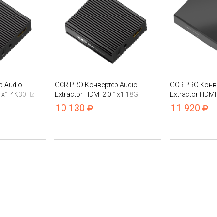
р Audio
GCR PRO Конвертер Audio
GCR PRO Конве
 1x1 4K30Hz
Extractor HDMI 2.0 1x1 18G
Extractor HDMI
4K60Hz HDCP 2.2
4K60Hz HDCP 
10 130
11 920