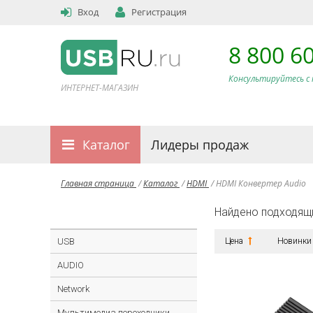
Вход
Регистрация
8 800 6
Консультируйтесь с 
ИНТЕРНЕТ-МАГАЗИН
Каталог
Лидеры продаж
Главная страница
/
Каталог
/
HDMI
/
HDMI Конвертер Audio
Найдено подходящ
USB
Цена
Новинки
AUDIO
Network
Мультимедиа переходники