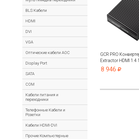
BLS Кабели
HDMI
DVI
VGA
Оптические кабели AOC
GCR PRO Конверте
Extractor HDMI 1.4
Display Port
HDCP
8 946
SATA
COM
Кабели питания и
переходники
Телефонные Кабели и
Розетки
Кабели HDMI-DVI
Прочие Компьютерные