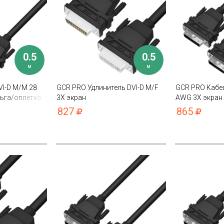
0.5
0.5
м
м
VI-D M/M 28
GCR PRO Удлинитель DVI-D M/F
GCR PRO Кабел
ьга/оплетка
3Х экран
AWG 3Х экран
827
865