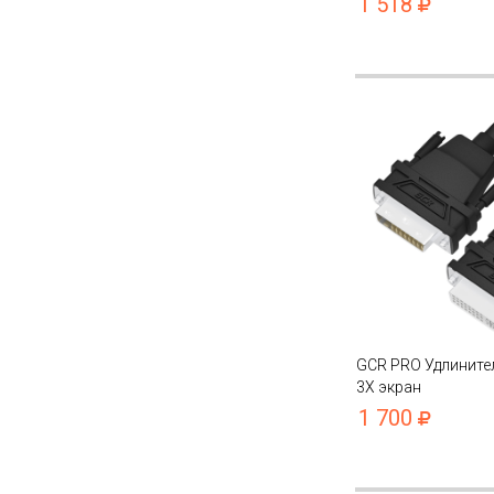
1 518
GCR PRO Удлинител
3Х экран
1 700