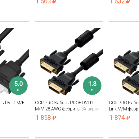
1 563
1 632
5.0
1.8
м
м
ь DVI-D M/F
GCR PRO Кабель PROF DVI-D
GCR PRO Кабел
M/M 28 AWG ферриты 3X экран
Link M/M ферр
фольга/оплетка
капрон
1 858
1 874