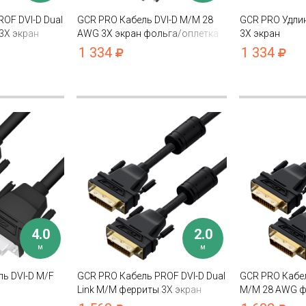
OF DVI-D Dual
GCR PRO Кабель DVI-D M/M 28
GCR PRO Удлин
3Х экран
AWG 3Х экран фольга/оплетка
3Х экран
1 334
1 334
4.0
2.0
м
м
ь DVI-D M/F
GCR PRO Кабель PROF DVI-D Dual
GCR PRO Кабел
Link M/M ферриты 3Х экран
M/M 28 AWG ф
капрон
фольга/оплет