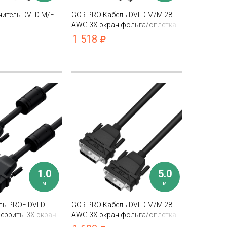
итель DVI-D M/F
GCR PRO Кабель DVI-D M/M 28
AWG 3Х экран фольга/оплетка
1 518
1.0
5.0
м
м
ь PROF DVI-D
GCR PRO Кабель DVI-D M/M 28
ерриты 3X экран
AWG 3Х экран фольга/оплетка
ка