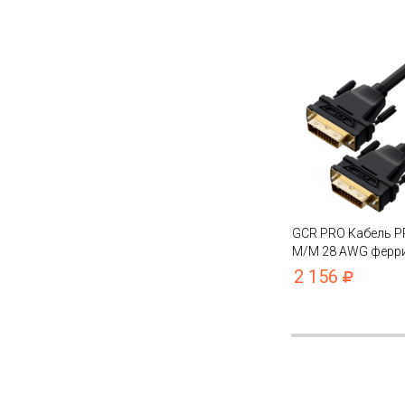
GCR PRO Кабель P
M/M 28 AWG ферри
фольга/оплетка
2 156