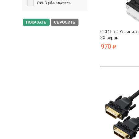
DVI-D удлинитель
СБРОСИТЬ
GCR PRO Удлинител
3Х экран
970