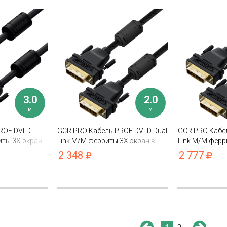
3.0
2.0
м
м
ROF DVI-D
GCR PRO Кабель PROF DVI-D Dual
GCR PRO Кабел
ты 3X экран
Link M/M ферриты 3Х экран в
Link M/M ферр
оплетке нейлон
капрон
2 348
2 777