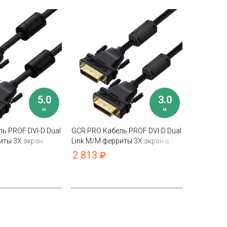
5.0
3.0
м
м
ь PROF DVI-D Dual
GCR PRO Кабель PROF DVI-D Dual
иты 3Х экран
Link M/M ферриты 3Х экран в
оплетке нейлон
2 813