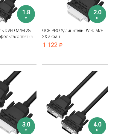
1.8
2.0
м
м
ь DVI-D M/M 28
GCR PRO Удлинитель DVI-D M/F
 фольга/оплетка
3Х экран
1 122
3.0
4.0
м
м