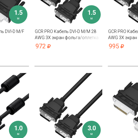
1.5
1.5
м
м
ь DVI-D M/F
GCR PRO Кабель DVI-D M/M 28
GCR PRO Кабел
AWG 3Х экран фольга/оплетка
AWG 3Х экран
972
995
1.0
3.0
м
м