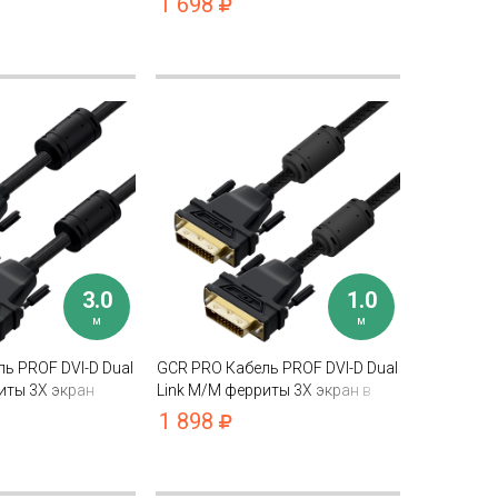
1 698
3.0
1.0
м
м
ь PROF DVI-D Dual
GCR PRO Кабель PROF DVI-D Dual
иты 3Х экран
Link M/M ферриты 3Х экран в
оплетке нейлон
1 898