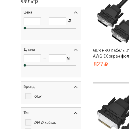
Фильтр
Цена
—
Длина
GCR PRO Кабель D
AWG 3Х экран фол
—
м
827
Бренд
GCR
Тип
DVI-D кабель