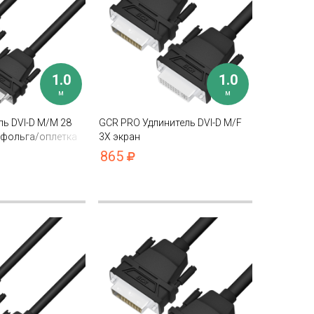
1.0
1.0
м
м
ь DVI-D M/M 28
GCR PRO Удлинитель DVI-D M/F
 фольга/оплетка
3Х экран
865