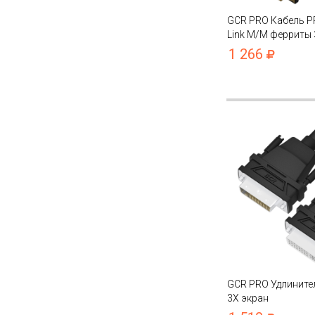
GCR PRO Кабель PR
Link M/M ферриты 
капрон
1 266
GCR PRO Удлинител
3Х экран