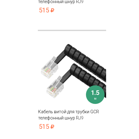
телефонный шнур RJ9
515
1.5
м
Кабель витой для трубки GCR
телефонный шнур RJ9
515