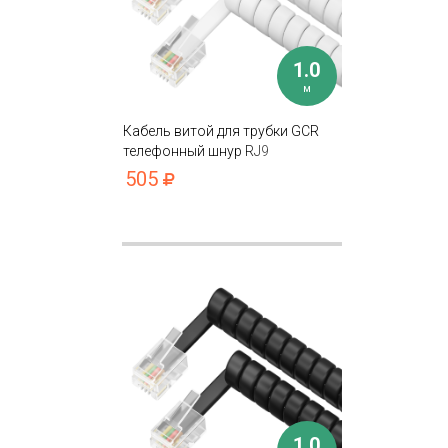
1.0
м
Кабель витой для трубки GCR
телефонный шнур RJ9
505
1.0