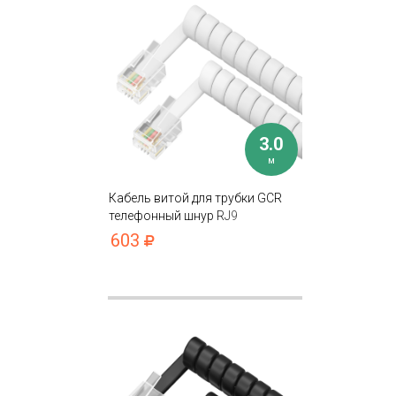
3.0
м
Кабель витой для трубки GCR
телефонный шнур RJ9
603