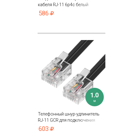
кабеля RJ-11 6p4c белый
586
1.0
м
Телефонный шнур-удлинитель
RJ-11 GCR для подключения
устройств
603