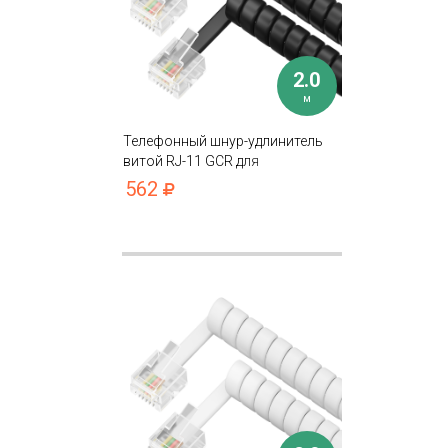
2.0
м
Телефонный шнур-удлинитель
витой RJ-11 GCR для
подключения устройств
562