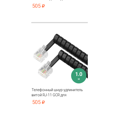
устройств
505
1.0
м
Телефонный шнур-удлинитель
витой RJ-11 GCR для
подключения устройств
505