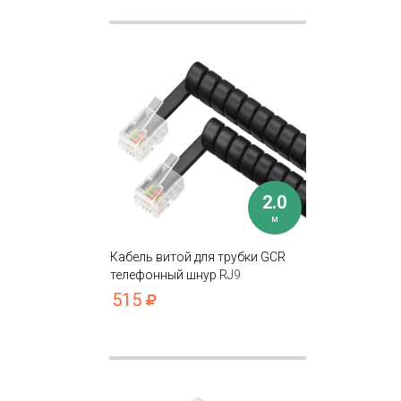
2.0
м
Кабель витой для трубки GCR
телефонный шнур RJ9
515