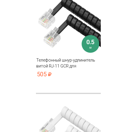
0.5
м
Телефонный шнур-удлинитель
витой RJ-11 GCR для
подключения устройств
505