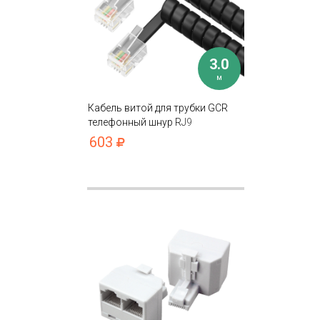
3.0
м
Кабель витой для трубки GCR
телефонный шнур RJ9
603