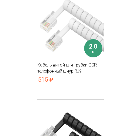
2.0
м
Кабель витой для трубки GCR
телефонный шнур RJ9
515