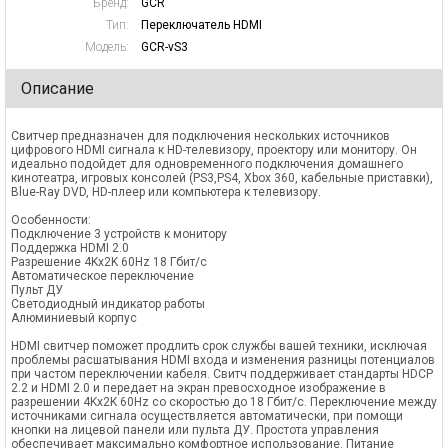
Бренд:
GCR
Тип:
Переключатель HDMI
Модель:
GCR-vS3
Описание
Свитчер предназначен для подключения нескольких источников
цифрового HDMI сигнала к HD-телевизору, проектору или монитору. Он
идеально подойдет для одновременного подключения домашнего
кинотеатра, игровых консолей (PS3,PS4, Xbox 360, кабельные приставки),
Blue-Ray DVD, HD-плеер или компьютера к телевизору.
Особенности:
Подключение 3 устройств к монитору
Поддержка HDMI 2.0
Разрешение 4Kx2K 60Hz 18 Гбит/с
Автоматическое переключение
Пульт ДУ
Светодиодный индикатор работы
Алюминиевый корпус
HDMI свитчер поможет продлить срок службы вашей техники, исключая
проблемы расшатывания HDMI входа и изменения разницы потенциалов
при частом переключении кабеля. Свитч поддерживает стандарты HDCP
2.2 и HDMI 2.0 и передает на экран превосходное изображение в
разрешении 4Kx2K 60Hz со скоростью до 18 Гбит/с. Переключение между
источниками сигнала осуществляется автоматически, при помощи
кнопки на лицевой панели или пульта ДУ. Простота управления
обеспечивает максимально комфортное использование. Питание