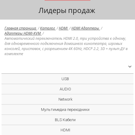
Лидеры продаж
Главная страница
/
Каталог
/
HDMI
/
HDMI Адаптеры
/
Адаптеры HDMI-KVM
/
Автоматический переключатель HDMI 2.0, три устройства к одному,
для одновременного подключения домашнего кинотеатра, игровых
консолей, приставок, с разрешением 4K 60Hz, HDCP 2.2, 3D + пульт ДУ в
комплекте
USB
AUDIO
Network
Мультимедиа переходники
BLS Кабели
HDMI