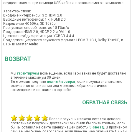
осуществляется при помощи USB кабеля, поставляемого в комплекте.
Характеристики:
Входные интерфейсы: 3 x HDMI 2.0
Выходные интерфейсы: 1 x HDMI 2.0
Разрешение 4K 60Hz, 3D 1080p
Пропускная способность: до 18 Гбит/c
Поддержка HDMI 2.0, HDCP 2.2 и DVI 1.0
Цветовая субдискретизация: YCBCR 4:4:4
Поддержка цифрового звукового формата LPCM 7.1CH, Dolby TrueHD, и
DTS-HD Master Audio
ВОЗВРАТ
Мы
гарантируем
возмещение, если Твой заказ не будет доставлен
в течение максимум 30 дней.
Ты можешь получить
полный возврат
, если покупка значительно
отличается от описания или можешь выбрать частичное
возмещение и оставить товар себе.
ОБРАТНАЯ СВЯЗЬ
После получения заказа остался доволен
состоянием покупки и доставкой? Мы были бы признательны, если
бы Ты оставил на сайте оценку нашей работы
5-звезд
. В противном
случае, мы будем благодарны, если прежде, чем указывать 1,2 или