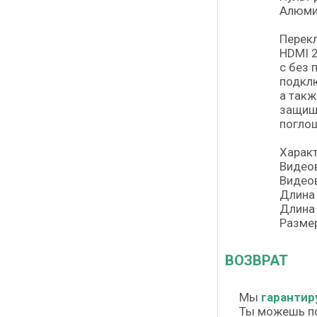
Алюми
Перекл
HDMI 2
с без 
подклю
а так
защища
поглощ
Харак
Видео
Видео
Длина 
Длина 
Размер
ВОЗВРАТ
Мы
гарантир
Ты можешь п