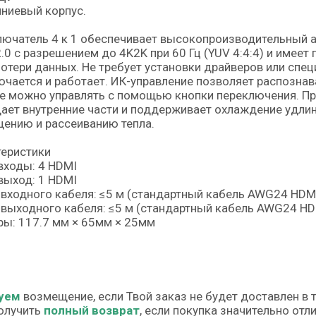
ниевый корпус.
ючатель 4 к 1 обеспечивает высокопроизводительный а
.0 с разрешением до 4K2K при 60 Гц (YUV 4:4:4) и имеет
потери данных. Не требует установки драйверов или спец
чается и работает. ИК-управление позволяет распознав
же можно управлять с помощью кнопки переключения. П
ет внутренние части и поддерживает охлаждение удлин
ению и рассеиванию тепла.
теристики
входы: 4 HDMI
выход: 1 HDMI
входного кабеля: ≤5 м (стандартный кабель AWG24 HDM
выходного кабеля: ≤5 м (стандартный кабель AWG24 HD
ы: 117.7 мм × 65мм × 25мм
уем
возмещение, если Твой заказ не будет доставлен в 
олучить
полный возврат
, если покупка значительно от