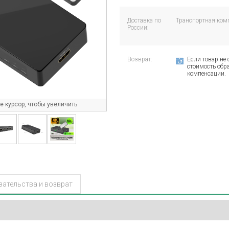
Доставка по
Транспортная ком
России:
Возврат:
Если товар не 
стоимость обра
компенсации.
 курсор, чтобы увеличить
зательства и возврат