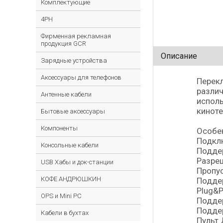
Комплектующие
4PH
Фирменная рекламная
продукция GCR
Описание
Зарядные устройства
Аксессуары для телефонов
Перекл
различ
Антенные кабели
исполь
киноте
Бытовые аксессуары
Компоненты
Особе
Подклю
Консольные кабели
Поддер
Разреш
USB Хабы и док-станции
Пропус
КОФЕ АНДРЮШКИН
Подде
Plug&P
OPS и Mini PC
Поддер
Подде
Кабели в бухтах
Пульт