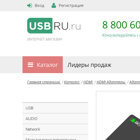
Вход
Регистрация
8 800 6
Консультируйтесь с 
ИНТЕРНЕТ-МАГАЗИН
Каталог
Лидеры продаж
Главная страница
/
Каталог
/
HDMI
/
HDMI Адаптеры
/
Адап
USB
AUDIO
Network
Мультимедиа переходники