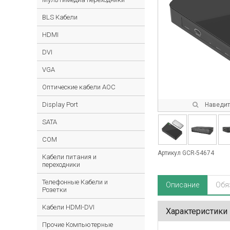
BLS Кабели
HDMI
DVI
VGA
Оптические кабели AOC
Display Port
Наведите
SATA
COM
Артикул GCR-54674
Кабели питания и
переходники
Телефонные Кабели и
Описание
Обя
Розетки
Кабели HDMI-DVI
Характеристики
Прочие Компьютерные