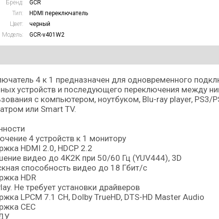
Бренд:
GCR
Тип:
HDMI переключатель
Цвет:
черный
Модель:
GCR-v401W2
ючатель 4 к 1 предназначен для одновременного подкл
ных устройств и последующего переключения между ним
зования с компьютером, ноутбуком, Blu-ray player, PS3/
атром или Smart TV.
нности
чение 4 устройств к 1 монитору
жка HDMI 2.0, HDCP 2.2
ение видео до 4K2K при 50/60 Гц (YUV444), 3D
кная способность видео до 18 Гбит/с
ржка HDR
lay. Не требует установки драйверов
жка LPCM 7.1 CH, Dolby TrueHD, DTS-HD Master Audio
ржка CEC
 ДУ