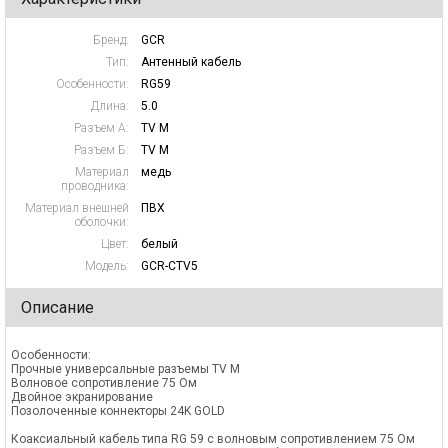
Бренд:
GCR
Тип:
Антенный кабель
Особенности:
RG59
Длина:
5.0
Разъем А:
TV M
Разъем Б:
TV M
Материал
медь
проводника:
Материал внешней
ПВХ
оболочки:
Цвет:
белый
Модель:
GCR-CTV5
Описание
Особенности:
Прочные универсальные разъемы TV M
Волновое сопротивление 75 Ом
Двойное экранирование
Позолоченные коннекторы 24K GOLD
Коаксиальный кабель типа RG 59 с волновым сопротивлением 75 Ом