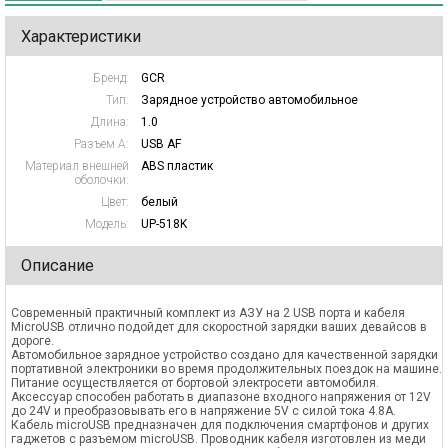
Характеристики
Бренд:
GCR
Тип:
Зарядное устройство автомобильное
Длина:
1.0
Разъем А:
USB AF
Материал внешней
ABS пластик
оболочки:
Цвет:
белый
Модель:
UP-518K
Описание
Современный практичный комплект из АЗУ на 2 USB порта и кабеля
MicroUSB отлично подойдет для скоростной зарядки ваших девайсов в
дороге.
Автомобильное зарядное устройство создано для качественной зарядки
портативной электроники во время продолжительных поездок на машине.
Питание осуществляется от бортовой электросети автомобиля.
Аксессуар способен работать в диапазоне входного напряжения от 12V
до 24V и преобразовывать его в напряжение 5V с силой тока 4.8A.
Кабель microUSB предназначен для подключения смартфонов и других
гаджетов с разъемом microUSB. Проводник кабеля изготовлен из меди