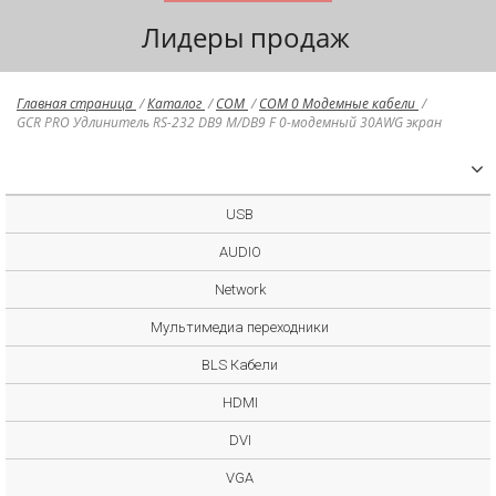
Лидеры продаж
Главная страница
/
Каталог
/
COM
/
COM 0 Модемные кабели
/
GCR PRO Удлинитель RS-232 DB9 M/DB9 F 0-модемный 30AWG экран
USB
AUDIO
Network
Мультимедиа переходники
BLS Кабели
HDMI
DVI
VGA