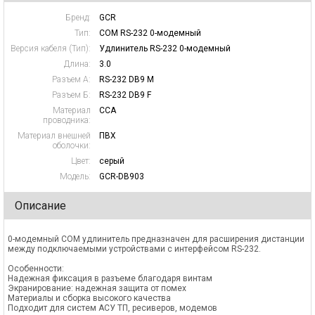
Бренд:
GCR
Тип:
COM RS-232 0-модемный
Версия кабеля (Тип):
Удлинитель RS-232 0-модемный
Длина:
3.0
Разъем А:
RS-232 DB9 M
Разъем Б:
RS-232 DB9 F
Материал
CCA
проводника:
Материал внешней
ПВХ
оболочки:
Цвет:
серый
Модель:
GCR-DB903
Описание
0-модемный COM удлинитель предназначен для расширения дистанции
между подключаемыми устройствами с интерфейсом RS-232.
Особенности:
Надежная фиксация в разъеме благодаря винтам
Экранирование: надежная защита от помех
Материалы и сборка высокого качества
Подходит для систем АСУ ТП, ресиверов, модемов