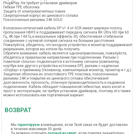
Plug&Play. Не требует установки драйверов
Гибкая TPE оболочка
Защита от электромагнитных помех
Сверхпрочный корпус из цинкового сплава
Позолоченные разъемы 24K GOLD
Волоконно-оптический кабель DP v1.4 от GCR имеет широкую полосу
пропускания HBR3 и поддерживает передачу сигнала 8К Ultra HD при 60
Гц, 4K при 144 Гц и визуальные эффекты 3D, обеспечивая стабильное
соединение с нулевой потерей сигнала на большие расстояния.
Пожалуйста, убедитесь, что входное устройство и монитор поддерживают
разрешение, которое вы хотели бы получить.
Обратите внимание: кабель является однонаправленным, пожалуйста,
убедитесь в правильном направлении при подключении. Разъем с
пометкой «Sourse» подключается к источнику сигнала (компьютер,
ноутбук или другого устройства источника DP), разъем с надписью
«Display» к приёмнику (телевизор, компьютерный монитор, проектор и т.д.).
Защитная оболочка из огнестойкого TPE пластика, позолоченные
разъемы 24K и покрытие из цинкового сплава обеспечивают
долговечность, прочность, отличную производительность и надежное
подключение. Кабель обладает повышенной гибкостью, мало весит и
прост в эксплуатации, не требуя установки драйверов, поэтому его также
можно использовать как портативный вариант.
ВОЗВРАТ
Мы
гарантируем
возмещение, если Твой заказ не будет доставлен
в течение максимум 30 дней.
Ты можешь получить
полный возврат
, если покупка значительно