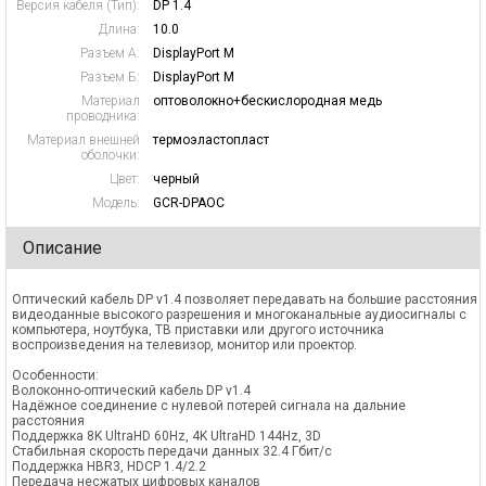
Версия кабеля (Тип):
DP 1.4
Длина:
10.0
Разъем А:
DisplayPort M
Разъем Б:
DisplayPort M
Материал
оптоволокно+бескислородная медь
проводника:
Материал внешней
термоэластопласт
оболочки:
Цвет:
черный
Модель:
GCR-DPAOC
Описание
Оптический кабель DP v1.4 позволяет передавать на большие расстояния
видеоданные высокого разрешения и многоканальные аудиосигналы с
компьютера, ноутбука, ТВ приставки или другого источника
воспроизведения на телевизор, монитор или проектор.
Особенности:
Волоконно-оптический кабель DP v1.4
Надёжное соединение с нулевой потерей сигнала на дальние
расстояния
Поддержка 8K UltraHD 60Hz, 4K UltraHD 144Hz, 3D
Стабильная скорость передачи данных 32.4 Гбит/с
Поддержка HBR3, HDCP 1.4/2.2
Передача несжатых цифровых каналов