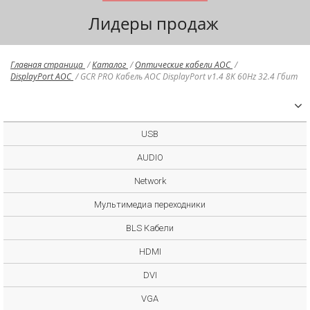
Лидеры продаж
Главная страница
/
Каталог
/
Оптические кабели AOC
/
DisplayPort AOC
/
GCR PRO Кабель AOC DisplayPort v1.4 8K 60Hz 32.4 Гбит
USB
AUDIO
Network
Мультимедиа переходники
BLS Кабели
HDMI
DVI
VGA