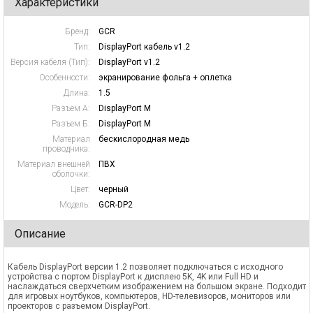
Характеристики
Бренд:
GCR
Тип:
DisplayPort кабель v1.2
Версия кабеля (Тип):
DisplayPort v1.2
Особенности:
экранирование фольга + оплетка
Длина:
1.5
Разъем А:
DisplayPort M
Разъем Б:
DisplayPort M
Материал
бескислородная медь
проводника:
Материал внешней
ПВХ
оболочки:
Цвет:
черный
Модель:
GCR-DP2
Описание
Кабель DisplayPort версии 1.2 позволяет подключаться с исходного
устройства с портом DisplayPort к дисплею 5K, 4K или Full HD и
наслаждаться сверхчетким изображением на большом экране. Подходит
для игровых ноутбуков, компьютеров, HD-телевизоров, мониторов или
проекторов с разъемом DisplayPort.