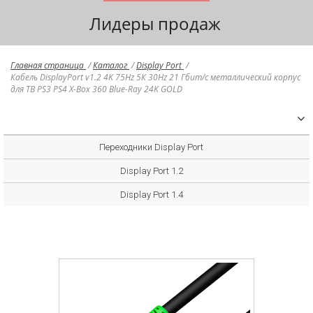
Лидеры продаж
Главная страница
/
Каталог
/
Display Port
/
Кабель DisplayPort v1.2 4K 75Hz 5К 30Hz 21 Гбит/с металлический корпус
для ТВ PS3 PS4 X-Box 360 Blue-Ray 24K GOLD
Переходники Display Port
Display Port 1.2
Display Port 1.4