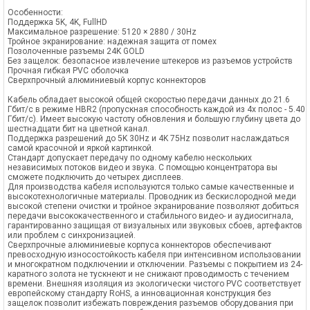
Особенности:
Поддержка 5K, 4K, FullHD
Максимальное разрешение: 5120 × 2880 / 30Hz
Тройное экранирование: надежная защита от помех
Позолоченные разъемы 24K GOLD
Без защелок: безопасное извлечение штекеров из разъемов устройств
Прочная гибкая PVC оболочка
Сверхпрочный алюминиевый корпус коннекторов
Кабель обладает высокой общей скоростью передачи данных до 21.6
Гбит/с в режиме HBR2 (пропускная способность каждой из 4х полос - 5.40
Гбит/с). Имеет высокую частоту обновления и большую глубину цвета до
шестнадцати бит на цветной канал.
Поддержка разрешений до 5K 30Hz и 4K 75Hz позволит наслаждаться
самой красочной и яркой картинкой.
Стандарт допускает передачу по одному кабелю нескольких
независимых потоков видео и звука. С помощью концентратора вы
сможете подключить до четырех дисплеев.
Для производства кабеля используются только самые качественные и
высокотехнологичные материалы. Проводник из бескислородной меди
высокой степени очистки и тройное экранирование позволяют добиться
передачи высококачественного и стабильного видео- и аудиосигнала,
гарантированно защищая от визуальных или звуковых сбоев, артефактов
или проблем с синхронизацией.
Сверхпрочные алюминиевые корпуса коннекторов обеспечивают
превосходную износостойкость кабеля при интенсивном использовании
и многократном подключении и отключении. Разъемы с покрытием из 24-
каратного золота не тускнеют и не снижают проводимость с течением
времени. Внешняя изоляция из экологически чистого PVC соответствует
европейскому стандарту RoHS, а инновационная конструкция без
защелок позволит избежать повреждения разъемов оборудования при