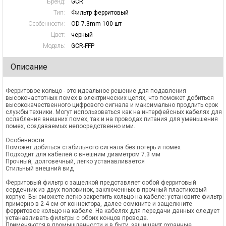
Бренд:
GCR
Тип:
Фильтр ферритовый
Особенности:
OD 7.3mm 100 шт
Цвет:
черный
Модель:
GCR-FFP
Описание
Ферритовое кольцо - это идеальное решение для подавления
высокочастотных помех в электрических цепях, что поможет добиться
высококачественного цифрового сигнала и максимально продлить срок
службы техники. Могут использоваться как на интерфейсных кабелях для
ослабления внешних помех, так и на проводах питания для уменьшения
помех, создаваемых непосредственно ими.
Особенности:
Поможет добиться стабильного сигнала без потерь и помех
Подходит для кабелей с внешним диаметром 7.3 мм
Прочный, долговечный, легко устанавливается
Стильный внешний вид
Ферритовый фильтр с защелкой представляет собой ферритовый
сердечник из двух половинок, заключенных в прочный пластиковый
корпус. Вы сможете легко закрепить кольцо на кабеле: установите фильтр
примерно в 2-4 см от коннектора, далее сомкните и защелкните
ферритовое кольцо на кабеле. На кабелях для передачи данных следует
устанавливать фильтры с обоих концов провода.
Применяются в промышленности и в быту, защищают охранные