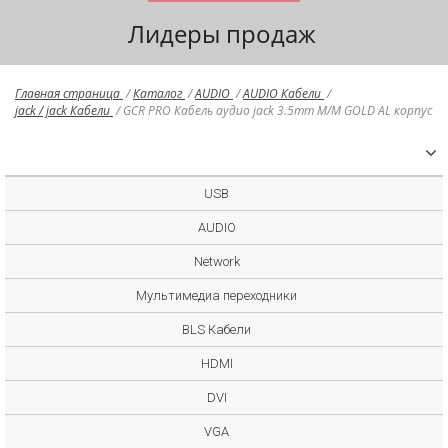
Лидеры продаж
Главная страница
/
Каталог
/
AUDIO
/
AUDIO Кабели
/
jack / jack Кабели
/
GCR PRO Кабель аудио jack 3.5mm M/M GOLD AL корпус
USB
AUDIO
Network
Мультимедиа переходники
BLS Кабели
HDMI
DVI
VGA