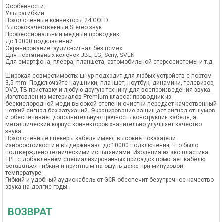
Особенности:
Ультрагибкий
Позолоченные коннекторы 24 GOLD
Высококачественный Stereo звук
Профессиональный медный проводник
До 10000 подключений
Экранирование: аудио-сигнал без помех
Для портативных колонок JBL, LG, Sony, SVEN
Для смартфона, плеера, планшета, автомобильной стереосистемы и т.д.
Широкая совместимость: шнур подходит для любых устройств с портом
3,5 mm. Подключайте наушники, планшет, ноутбук, динамики, телевизор,
DVD, ТВ-приставку и любую другую технику для воспроизведения звука.
Изготовлен из материалов Premium класса: проводник из
бескислородной меди высокой степени очистки передает качественный
четкий сигнал без затуханий. Экранирование защищает сигнал от шумов
и обеспечивает дополнительную прочность конструкции кабеля, а
металлический корпус коннекторов значительно улучшает качество
звука.
Позолоченные штекеры кабеля имеют высокие показатели
износостойкости и выдерживают до 10000 подключений, что было
подтверждено техническими испытаниями. Изоляция из эко пластика
TPE с добавлением специализированных присадок помогает кабелю
оставаться гибким и приятным на ощупь даже при минусовой
температуре.
Гибкий и удобный аудиокабель от GCR обеспечит безупречное качество
звука на долгие годы.
ВОЗВРАТ