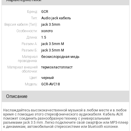
Бренд:
GCR
Тип:
Audio jack кабель
Версия кабеля (Тип):
jack 3.5mm
Особенности:
золото
Длина:
1.5
Разъем А:
jack 3.5mm M
Разъем Б:
jack 3.5mm M
Материал
бескислородная медь
проводника:
Материал внешней
термоэластопласт
оболочки:
Цвет:
черный
Модель:
GCR-AVC18
Описание
Наслаждайтесь высококачественной музыкой в любом месте и в любое
время с помощью этого стереофонического аудиокабеля. Кабель AUX
поможет соединить разнообразную технику с универсальными
разъемами jack 3.5 mm. Легко подключите свой смартфон или MP3-плеер
к динамикам, автомобильной стереосистеме или bluetooth колонке.