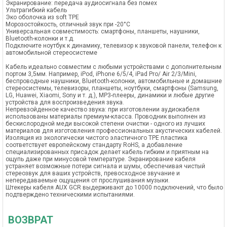
Экранирование: передача аудиосигнала без помех
Ультрагибкий кабель
Эко оболочка из soft TPE
Морозостойкость, отличный звук при -20°C
Универсальная совместимость: смартфоны, планшеты, наушники,
Bluetooth-колонки и т.д.
Подключите ноутбук к динамику, телевизор к звуковой панели, телефон к
автомобильной стереосистеме
Кабель идеально совместим с любыми устройствами с дополнительным
портом 3,5мм. Например, iPod, iPhone 6/5/4, iPad Pro/ Air 2/3/Mini,
беспроводные наушники, Bluetooth-колонки, автомобильные и домашние
стереосистемы, телевизоры, планшеты, ноутбуки, смартфоны (Samsung,
LG, Huawei, Xiaomi, Sony и т. д.), MP3-плееры, динамики и любые другие
устройства для воспроизведения звука.
Непревзойденное качество звука: при изготовлении аудиокабеля
использованы материалы премиум-класса. Проводник выполнен из
бескислородной меди высокой степени очистки - одного из лучших
материалов для изготовления профессиональных акустических кабелей.
Изоляция из экологически чистого эластичного TPE пластика
соответствует европейскому стандарту RoHS, а добавление
специализированных присадок делает кабель гибким и приятным на
ощупь даже при минусовой температуре. Экранирование кабеля
устраняет возможные потери сигнала и шумы, обеспечивая чистый
стереозвук для ваших устройств, превосходное звучание и
непередаваемые ощущения от прослушивания музыки.
Штекеры кабеля AUX GCR выдерживают до 10000 подключений, что было
подтверждено техническими испытаниями.
ВОЗВРАТ