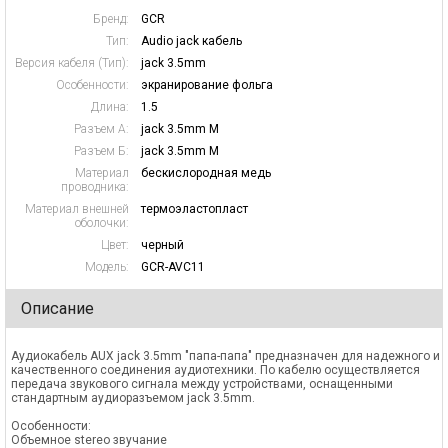
Бренд:
GCR
Тип:
Audio jack кабель
Версия кабеля (Тип):
jack 3.5mm
Особенности:
экранирование фольга
Длина:
1.5
Разъем А:
jack 3.5mm M
Разъем Б:
jack 3.5mm M
Материал
бескислородная медь
проводника:
Материал внешней
термоэластопласт
оболочки:
Цвет:
черный
Модель:
GCR-AVC11
Описание
Аудиокабель AUX jack 3.5mm "папа-папа" предназначен для надежного и
качественного соединения аудиотехники. По кабелю осуществляется
передача звукового сигнала между устройствами, оснащенными
стандартным аудиоразъемом jack 3.5mm.
Особенности:
Объемное stereo звучание