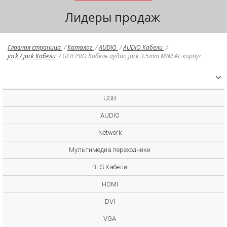
Лидеры продаж
Главная страница
/
Каталог
/
AUDIO
/
AUDIO Кабели
/
jack / jack Кабели
/
GCR PRO Кабель аудио jack 3.5mm M/M AL корпус
USB
AUDIO
Network
Мультимедиа переходники
BLS Кабели
HDMI
DVI
VGA