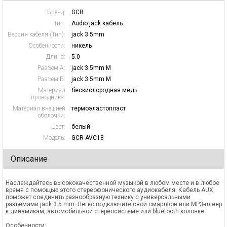
Бренд:
GCR
Тип:
Audio jack кабель
Версия кабеля (Тип):
jack 3.5mm
Особенности:
никель
Длина:
5.0
Разъем А:
jack 3.5mm M
Разъем Б:
jack 3.5mm M
Материал
бескислородная медь
проводника:
Материал внешней
термоэластопласт
оболочки:
Цвет:
белый
Модель:
GCR-AVC18
Описание
Наслаждайтесь высококачественной музыкой в любом месте и в любое
время с помощью этого стереофонического аудиокабеля. Кабель AUX
поможет соединить разнообразную технику с универсальными
разъемами jack 3.5 mm. Легко подключите свой смартфон или MP3-плеер
к динамикам, автомобильной стереосистеме или bluetooth колонке.
Особенности: