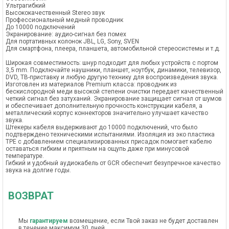
Ультрагибкий
Высококачественный Stereo звук
Профессиональный медный проводник
До 10000 подключений
Экранирование: аудио-сигнал без помех
Для портативных колонок JBL, LG, Sony, SVEN
Для смартфона, плеера, планшета, автомобильной стереосистемы и т.д.
Широкая совместимость: шнур подходит для любых устройств с портом
3,5 mm. Подключайте наушники, планшет, ноутбук, динамики, телевизор,
DVD, ТВ-приставку и любую другую технику для воспроизведения звука.
Изготовлен из материалов Premium класса: проводник из
бескислородной меди высокой степени очистки передает качественный
четкий сигнал без затуханий. Экранирование защищает сигнал от шумов
и обеспечивает дополнительную прочность конструкции кабеля, а
металлический корпус коннекторов значительно улучшает качество
звука.
Штекеры кабеля выдерживают до 10000 подключений, что было
подтверждено техническими испытаниями. Изоляция из эко пластика
TPE с добавлением специализированных присадок помогает кабелю
оставаться гибким и приятным на ощупь даже при минусовой
температуре.
Гибкий и удобный аудиокабель от GCR обеспечит безупречное качество
звука на долгие годы.
ВОЗВРАТ
Мы
гарантируем
возмещение, если Твой заказ не будет доставлен
в течение максимум 30 дней.