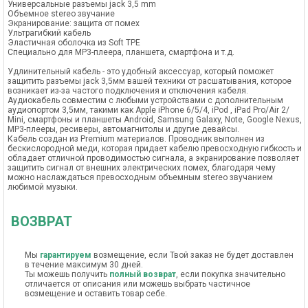
Универсальные разъемы jack 3,5 mm
Объемное stereo звучание
Экранирование: защита от помех
Ультрагибкий кабель
Эластичная оболочка из Soft TPE
Специально для MP3-плеера, планшета, смартфона и т.д.
Удлинительный кабель - это удобный аксессуар, который поможет
защитить разъемы jack 3,5мм вашей техники от расшатывания, которое
возникает из-за частого подключения и отключения кабеля.
Аудиокабель совместим с любыми устройствами с дополнительным
аудиопортом 3,5мм, такими как Apple iPhone 6/5/4, iPod , iPad Pro/Air 2/
Mini, смартфоны и планшеты Android, Samsung Galaxy, Note, Google Nexus,
MP3-плееры, ресиверы, автомагнитолы и другие девайсы.
Кабель создан из Premium материалов. Проводник выполнен из
бескислородной меди, которая придает кабелю превосходную гибкость и
обладает отличной проводимостью сигнала, а экранирование позволяет
защитить сигнал от внешних электрических помех, благодаря чему
можно наслаждаться превосходным объемным stereo звучанием
любимой музыки.
ВОЗВРАТ
Мы
гарантируем
возмещение, если Твой заказ не будет доставлен
в течение максимум 30 дней.
Ты можешь получить
полный возврат
, если покупка значительно
отличается от описания или можешь выбрать частичное
возмещение и оставить товар себе.