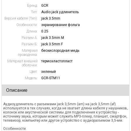
Бренд:
GCR
Тип:
Audio jack удлинитель
Версия кабеля (Тип):
jack 3.5mm
Особенности:
экранирование фольга
Длина:
0.25
Разъем А:
jack 3.5mm M
Разъем Б:
jack 3.5mm F
Материал
бескислородная медь
проводника:
Материал внешней
термоэластопласт
оболочки:
Цвет:
зеленый
Модель:
GCR-STM11
Описание
Аудиоудлинитель с разъемами jack 3,5mm (am) на jack 3,5mm (af)
используется в тех случаях, когда не хватает длины кабеля у наушников,
колонок или акустической системы для подключения к устройству -
источнику звука, которым может служить MP3-плеер, планшет, смартфон,
телевизор, компьютер или другое устройство с аудиоразъемом 3,5-мм.
Особенности: