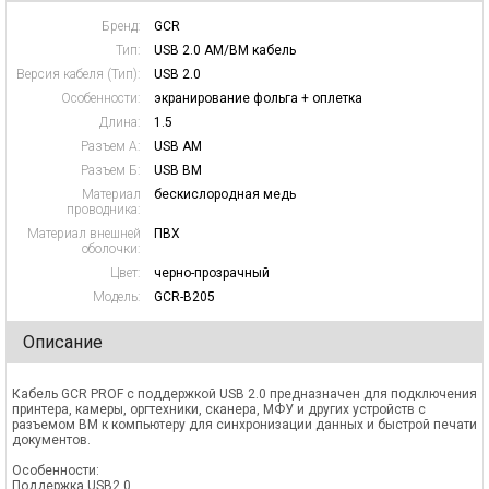
Бренд:
GCR
Тип:
USB 2.0 AM/BM кабель
Версия кабеля (Тип):
USB 2.0
Особенности:
экранирование фольга + оплетка
Длина:
1.5
Разъем А:
USB AM
Разъем Б:
USB BM
Материал
бескислородная медь
проводника:
Материал внешней
ПВХ
оболочки:
Цвет:
черно-прозрачный
Модель:
GCR-B205
Описание
Кабель GCR PROF с поддержкой USB 2.0 предназначен для подключения
принтера, камеры, оргтехники, сканера, МФУ и других устройств с
разъемом BM к компьютеру для синхронизации данных и быстрой печати
документов.
Особенности:
Поддержка USB2.0