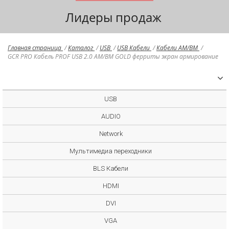
Лидеры продаж
Главная страница
/
Каталог
/
USB
/
USB Кабели
/
Кабели AM/BM
/
GCR PRO Кабель PROF USB 2.0 AM/BM GOLD ферриты экран армирование
USB
AUDIO
Network
Мультимедиа переходники
BLS Кабели
HDMI
DVI
VGA