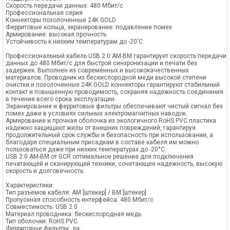
Скорость передачи данных: 480 Мбит/с
Профессиональная серия
Коннекторы позолоченные 24K GOLD
Ферритовые кольца, экранирование: подавление помех
Армирование: высокая прочность
Устойчивость к низким температурам до -20'C
Профессиональный кабель USB 2.0 AM-BM гарантирует скорость передачи
данных до 480 Мбит/с для быстрой синхронизации и печати без
задержек. Выполнен из современных и высококачественных
материалов. Проводник из бескислородной меди высокой степени
очистки и позолоченные 24K GOLD коннекторы гарантируют стабильный
контакт и повышенную проводимость, сохраняя надежность соединения
в течение всего срока эксплуатации.
Экранирование и ферритовые фильтры обеспечивают чистый сигнал без
помех даже в условиях сильных электромагнитных наводок.
Армирование и прочная оболочка из экологичного RoHS PVC пластика
надежно защищают жилы от внешних повреждений, гарантируя
продолжительный срок службы и безопасность при использовании, а
благодаря специальным присадкам в составе кабеля им можно
пользоваться даже при низких температурах до -20°C.
USB 2.0 AM-BM от GCR оптимальное решение для подключения
печатающей и сканирующей техники, сочетающее надежность, высокую
скорость и долговечность.
Характеристики:
Тип разъемов кабеля: AM [штекер] / BМ [штекер]
Пропускная способность интерфейса: 480 Мбит/с
Совместимость: USB 2.0
Материал проводника: бескислородная медь
Тип оболочки: RoHS PVC
Ферритовые фильтры: да