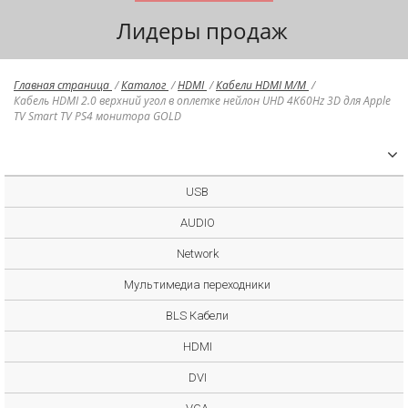
Лидеры продаж
Главная страница
/
Каталог
/
HDMI
/
Кабели HDMI M/M
/
Кабель HDMI 2.0 верхний угол в оплетке нейлон UHD 4K60Hz 3D для Apple
TV Smart TV PS4 монитора GOLD
USB
AUDIO
Network
Мультимедиа переходники
BLS Кабели
HDMI
DVI