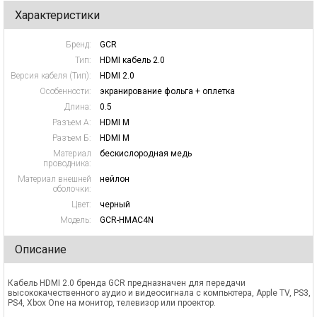
Характеристики
Бренд:
GCR
Тип:
HDMI кабель 2.0
Версия кабеля (Тип):
HDMI 2.0
Особенности:
экранирование фольга + оплетка
Длина:
0.5
Разъем А:
HDMI M
Разъем Б:
HDMI M
Материал
бескислородная медь
проводника:
Материал внешней
нейлон
оболочки:
Цвет:
черный
Модель:
GCR-HMAC4N
Описание
Кабель HDMI 2.0 бренда GCR предназначен для передачи
высококачественного аудио и видеосигнала с компьютера, Apple TV, PS3,
PS4, Xbox One на монитор, телевизор или проектор.