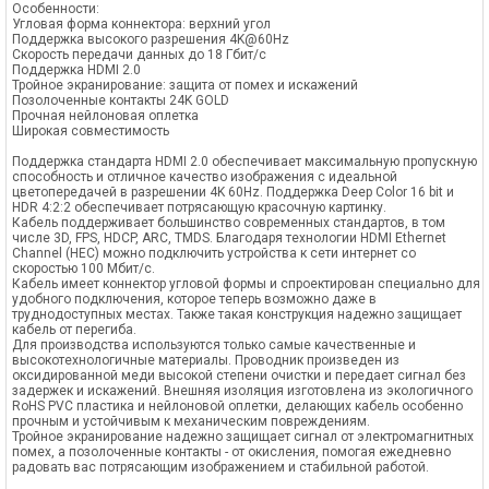
Особенности:
Угловая форма коннектора: верхний угол
Поддержка высокого разрешения 4K@60Hz
Скорость передачи данных до 18 Гбит/с
Поддержка HDMI 2.0
Тройное экранирование: защита от помех и искажений
Позолоченные контакты 24K GOLD
Прочная нейлоновая оплетка
Широкая совместимость
Поддержка стандарта HDMI 2.0 обеспечивает максимальную пропускную
способность и отличное качество изображения с идеальной
цветопередачей в разрешении 4K 60Hz. Поддержка Deep Color 16 bit и
HDR 4:2:2 обеспечивает потрясающую красочную картинку.
Кабель поддерживает большинство современных стандартов, в том
числе 3D, FPS, HDCP, ARC, TMDS. Благодаря технологии HDMI Ethernet
Channel (HEC) можно подключить устройства к сети интернет со
скоростью 100 Мбит/с.
Кабель имеет коннектор угловой формы и спроектирован специально для
удобного подключения, которое теперь возможно даже в
труднодоступных местах. Также такая конструкция надежно защищает
кабель от перегиба.
Для производства используются только самые качественные и
высокотехнологичные материалы. Проводник произведен из
оксидированной меди высокой степени очистки и передает сигнал без
задержек и искажений. Внешняя изоляция изготовлена из экологичного
RoHS PVC пластика и нейлоновой оплетки, делающих кабель особенно
прочным и устойчивым к механическим повреждениям.
Тройное экранирование надежно защищает сигнал от электромагнитных
помех, а позолоченные контакты - от окисления, помогая ежедневно
радовать вас потрясающим изображением и стабильной работой.