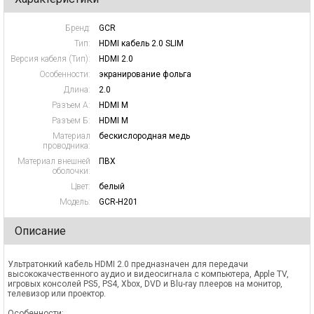
Бренд:
GCR
Тип:
HDMI кабель 2.0 SLIM
Версия кабеля (Тип):
HDMI 2.0
Особенности:
экранирование фольга
Длина:
2.0
Разъем А:
HDMI M
Разъем Б:
HDMI M
Материал
бескислородная медь
проводника:
Материал внешней
ПВХ
оболочки:
Цвет:
белый
Модель:
GCR-H201
Описание
Ультратонкий кабель HDMI 2.0 предназначен для передачи
высококачественного аудио и видеосигнала с компьютера, Apple TV,
игровых консолей PS5, PS4, Xbox, DVD и Blu-ray плееров на монитор,
телевизор или проектор.
Особенности: