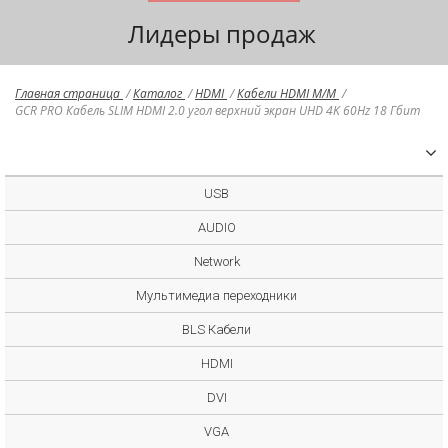
Лидеры продаж
Главная страница
/
Каталог
/
HDMI
/
Кабели HDMI M/M
/
GCR PRO Кабель SLIM HDMI 2.0 угол верхний экран UHD 4K 60Hz 18 Гбит
USB
AUDIO
Network
Мультимедиа переходники
BLS Кабели
HDMI
DVI
VGA