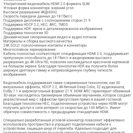
Ультратонкий видеокабель HDMI 2.0 формата SLIM
Угловая форма коннектора: верхний угол
Высокое разрешение 4K@60Hz
Скорость передачи данных до 18 Гбит/c
Поддержка дисплеев с соотношением сторон 21:9
Поддержка HDCP 2.2, HEC, ARC, TMDS
Поддержка HDR: яркое и детализированное изображение
Поддержка технологии 3D
Динамическая синхронизация видео и аудио потоков
Материалы и сборка высокого качества
24K GOLD: позолоченные контакты и коннекторы
Многослойное экранирование
Кабель полностью соответствует спецификации HDMI 2.0, поддерживает
пропускную способность до 18 Гбит/с и видеорежим высокого
разрешения до 4K Ultra HD, позволяя наслаждаться красочной картинкой
на большом экране. Благодаря технологии HDR вы получите более
широкую цветовую гамму и непревзойденную глубину четкости
изображения.
Видеокабель поддерживает такие современные технологии, как 3D
визуальные эффекты, HDCP 2.2, 48-битный Deep Color, 32 аудиоканала,
Dolby 7.1 и широкоугольный формат 21:9. HDMI ARC гарантирует объемный
3D-звук: насладитесь трехмерным объемным звучанием, которое создает
реалистичный мир с эффектом присутствия прямо в вашей гостиной.
Благодаря технологии HEC, подключенные устройства через HDMI могут
получить доступ к сети интернет со скоростью до 100 Мбит/с. Имеет
обратную совместимость с предыдущими стандартами HDMI.
Специально разработанный угловой коннектор позволяет эффективно
использовать пространство и упрощает подключение кабеля к
устройствам, защищая шнур от перегиба. Идеально подходит для
подключения телевизора высокой четкости или современной игровой