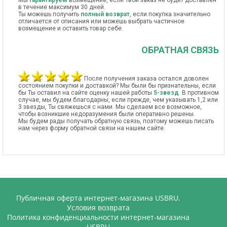
Мы
гарантируем
возмещение, если Твой заказ не будет доставлен
в течение максимум 30 дней.
Ты можешь получить
полный возврат
, если покупка значительно
отличается от описания или можешь выбрать частичное
возмещение и оставить товар себе.
ОБРАТНАЯ СВЯЗЬ
После получения заказа остался доволен
состоянием покупки и доставкой? Мы были бы признательны, если
бы Ты оставил на сайте оценку нашей работы
5-звезд
. В противном
случае, мы будем благодарны, если прежде, чем указывать 1,2 или
3 звезды, Ты свяжешься с нами. Мы сделаем все возможное,
чтобы возникшие недоразумения были оперативно решены.
Мы будем рады получать обратную связь, поэтому можешь писать
нам через форму обратной связи на нашем сайте.
Публичная оферта интернет-магазина USBRU.
Условия возврата
Политика конфиденциальности интернет-магазина
USBRU