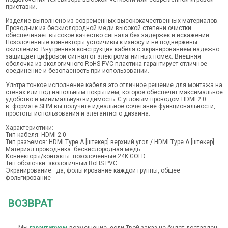
приставки.
Изделие выполнено из современных высококачественных материалов.
Проводник из бескислородной меди высокой степени очистки
обеспечивает высокое качество сигнала без задержек и искажений.
Позолоченные коннекторы устойчивы к износу и не подвержены
окислению. Внутренняя конструкция кабеля с экранированием надежно
защищает цифровой сигнал от электромагнитных помех. Внешняя
оболочка из экологичного RoHS PVC пластика гарантирует отличное
соединение и безопасность при использовании.
Ультра тонкое исполнение кабеля это отличное решение для монтажа на
стенах или под напольным покрытием, которое обеспечит максимальное
удобство и минимальную видимость. С угловым проводом HDMI 2.0
в формате SLIM вы получите идеальное сочетание функциональности,
простоты использования и элегантного дизайна.
Характеристики:
Тип кабеля: HDMI 2.0
Тип разъемов: HDMI Type A [штекер] верхний угол / HDMI Type A [штекер]
Материал проводника: бескислородная медь
Коннекторы/контакты: позолоченные 24K GOLD
Тип оболочки: экологичный RoHS PVC
Экранирование: да, фольгирование каждой группы, общее
фольгирование
ВОЗВРАТ